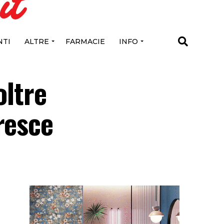
TI
ALTRE
FARMACIE
INFO
oltre
resce