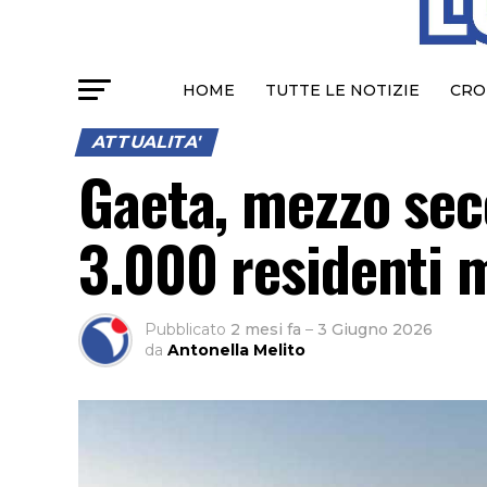
HOME
TUTTE LE NOTIZIE
CRO
ATTUALITA'
Gaeta, mezzo seco
3.000 residenti 
Pubblicato
2 mesi fa
–
3 Giugno 2026
da
Antonella Melito