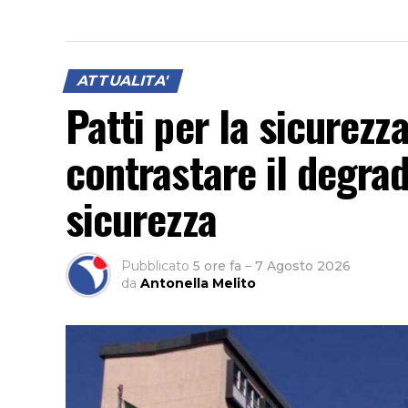
ATTUALITA'
Patti per la sicurezz
contrastare il degra
sicurezza
Pubblicato
5 ore fa
–
7 Agosto 2026
da
Antonella Melito