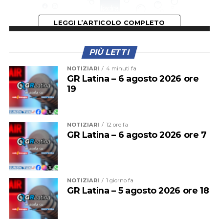
LEGGI L’ARTICOLO COMPLETO
Audio
00:00
00:00
Player
PIÙ LETTI
NOTIZIARI
4 minuti fa
GR Latina – 6 agosto 2026 ore
19
NOTIZIARI
12 ore fa
GR Latina – 6 agosto 2026 ore 7
NOTIZIARI
1 giorno fa
GR Latina – 5 agosto 2026 ore 18