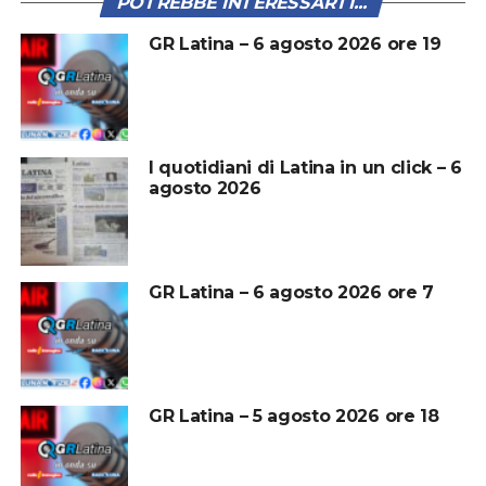
POTREBBE INTERESSARTI...
GR Latina – 6 agosto 2026 ore 19
I quotidiani di Latina in un click – 6
agosto 2026
GR Latina – 6 agosto 2026 ore 7
GR Latina – 5 agosto 2026 ore 18