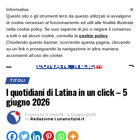
×
ASCOLTA RADIO LUNA
ASCOLTA RADIO IMMAGINE
ASCOLTA RADIO LATINA
Informativa
Questo sito o gli strumenti terzi da questo utilizzati si avvalgono
×
di cookie necessari al funzionamento ed utili alle finalità illustrate
nella cookie policy. Se vuoi saperne di più o negare il consenso
a tutti o ad alcuni cookie, consulta la
cookie policy
.
Chiudendo questo banner, scorrendo questa pagina, cliccando
su un link o proseguendo la navigazione in altra maniera,
acconsenti all’uso dei cookie.
TITOLI
I quotidiani di Latina in un click – 5
giugno 2026
Pubblicato
2 mesi fa
–
4 Giugno 2026
da
Redazione Lunanotizie.it