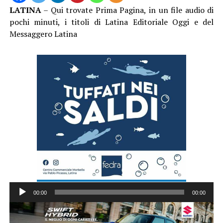
LATINA
– Qui trovate Prima Pagina, in un file audio di
pochi minuti, i titoli di Latina Editoriale Oggi e del
Messaggero Latina
Audio
00:00
00:00
Player