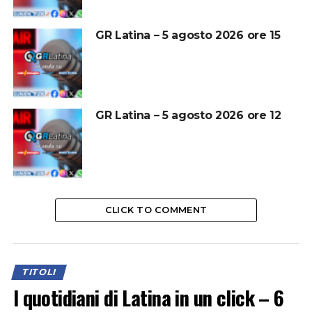
GR Latina – 5 agosto 2026 ore 15
GR Latina – 5 agosto 2026 ore 12
CLICK TO COMMENT
TITOLI
I quotidiani di Latina in un click – 6