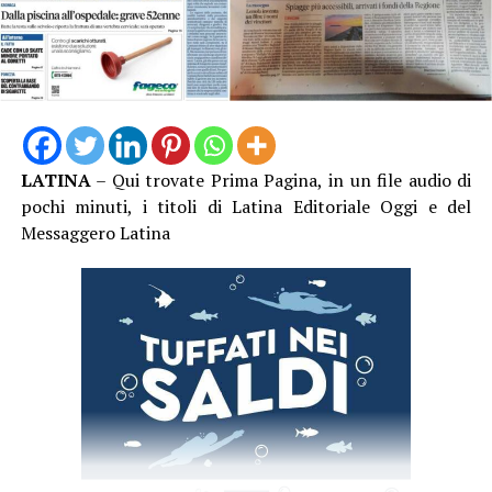
LATINA
– Qui trovate Prima Pagina, in un file audio di
pochi minuti, i titoli di Latina Editoriale Oggi e del
Messaggero Latina