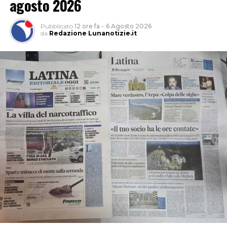
agosto 2026
Pubblicato
12 ore fa
–
6 Agosto 2026
da
Redazione Lunanotizie.it