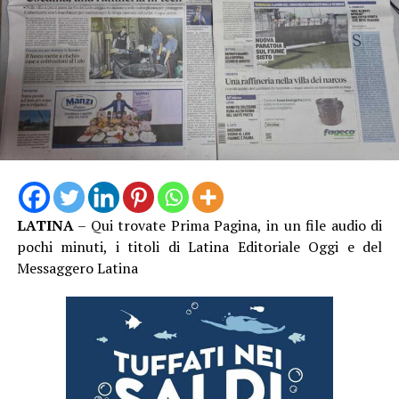
LATINA
– Qui trovate Prima Pagina, in un file audio di
pochi minuti, i titoli di Latina Editoriale Oggi e del
Messaggero Latina