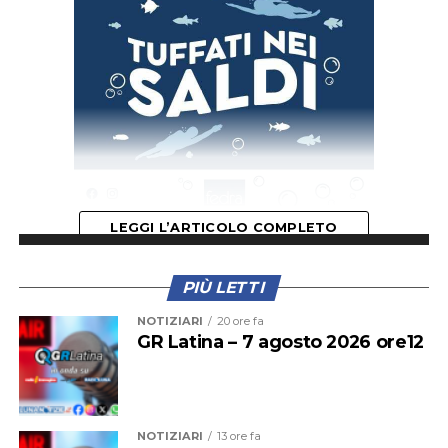
LEGGI L’ARTICOLO COMPLETO
Audio
00:00
00:00
Player
PIÙ LETTI
NOTIZIARI
20 ore fa
GR Latina – 7 agosto 2026 ore12
NOTIZIARI
13 ore fa