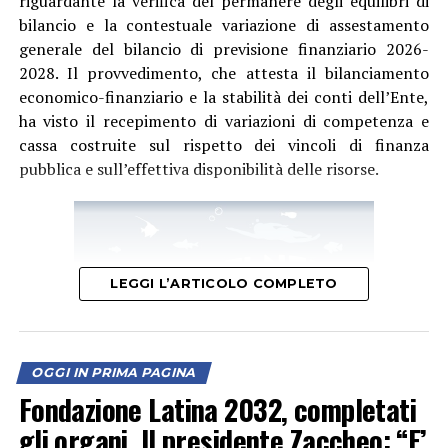
riguardante la verifica del permanere degli equilibri di
rispetto ad altri comuni del territorio.
bilancio e la contestuale variazione di assestamento
generale del bilancio di previsione finanziario 2026-
2028. Il provvedimento, che attesta il bilanciamento
economico-finanziario e la stabilità dei conti dell’Ente,
ha visto il recepimento di variazioni di competenza e
cassa costruite sul rispetto dei vincoli di finanza
pubblica e sull’effettiva disponibilità delle risorse.
LEGGI L’ARTICOLO COMPLETO
Il capogruppo di Latina Bene Comune Dario Bellini ha
invece concentrato il suo intervento sui servizi pubblici
e sulla situazione economica dell’Ente. Nel mirino sono
OGGI IN PRIMA PAGINA
finiti la raccolta dei rifiuti, la Tari, i parcheggi e il
Fondazione Latina 2032, completati
trasporto pubblico locale. “Latina paga sempre di più
gli organi. Il presidente Zaccheo: “E’
per avere sempre meno”, ha affermato Bellini,