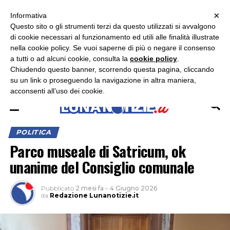
×
ASCOLTA RADIO LUNA
ASCOLTA RADIO IMMAGINE
ASCOLTA RADIO LATINA
Informativa
Questo sito o gli strumenti terzi da questo utilizzati si avvalgono
×
di cookie necessari al funzionamento ed utili alle finalità illustrate
nella cookie policy. Se vuoi saperne di più o negare il consenso
a tutti o ad alcuni cookie, consulta la
cookie policy
.
Chiudendo questo banner, scorrendo questa pagina, cliccando
su un link o proseguendo la navigazione in altra maniera,
acconsenti all’uso dei cookie.
POLITICA
Parco museale di Satricum, ok
unanime del Consiglio comunale
Pubblicato
2 mesi fa
–
4 Giugno 2026
da
Redazione Lunanotizie.it