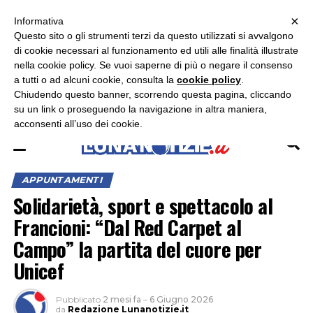
×
ASCOLTA RADIO LUNA
ASCOLTA RADIO IMMAGINE
ASCOLTA RADIO LATINA
Informativa
Questo sito o gli strumenti terzi da questo utilizzati si avvalgono
di cookie necessari al funzionamento ed utili alle finalità illustrate
nella cookie policy. Se vuoi saperne di più o negare il consenso
a tutti o ad alcuni cookie, consulta la
cookie policy
.
Chiudendo questo banner, scorrendo questa pagina, cliccando
su un link o proseguendo la navigazione in altra maniera,
acconsenti all’uso dei cookie.
APPUNTAMENTI
Solidarietà, sport e spettacolo al
Francioni: “Dal Red Carpet al
Campo” la partita del cuore per
Unicef
Pubblicato
2 mesi fa
–
6 Giugno 2026
da
Redazione Lunanotizie.it