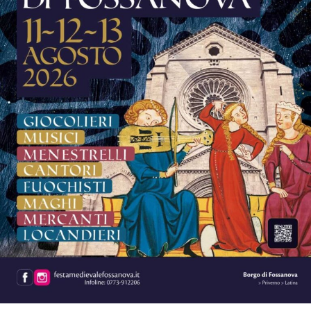
La musica continuerà poi ad essere protagonista sui tre
palchi della festa.
Sul palco del
Grappa Jazz Festival
salirà il
Luca
Mannutza & Paolo Recchia Duo,
raffinata formazione
composta da pianoforte e sassofono contralto, mentre
domenica 9 agosto il festival chiuderà con il Jordan
Corda 5et
, formazione guidata dal vibrafonista Jordan
Corda insieme a Filippo Bianchini, Dario Rogato
(direttore artistico del Grappa Jazz Festival), Luca
Bulgarelli e Sasha Mashin.