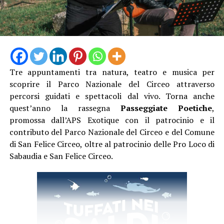
Tre appuntamenti tra natura, teatro e musica per
scoprire il Parco Nazionale del Circeo attraverso
Camminando nel borgo si incroceranno proposte
percorsi guidati e spettacoli dal vivo. Torna anche
artistiche per tutti i gusti. Presso l’Infermeria dei
quest’anno la rassegna
Passeggiate Poetiche
,
Conversi andrà in scena lo spettacolo di teatro-danza
promossa dall’APS Exotique con il patrocinio e il
“Le Donne del Fuoco” a cura di Piedi Scalzi, un’opera
contributo del Parco Nazionale del Circeo e del Comune
intensa ispirata all’universo femminile medievale,
di San Felice Circeo, oltre al patrocinio delle Pro Loco di
mentre la Grande Arena si accenderà con le maestose
Sabaudia e San Felice Circeo.
esibizioni di danza con il fuoco e teatro fisico della
compagnia Una Lamp.
Una delle grandi novità di questa edizione sarà la visita
straordinaria del laghetto nel Giardino degli Ulivi del
Vivaio Aumenta, un incantevole giardino all’italiana in