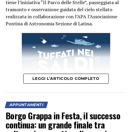
tiene l’iniziativa “Il Parco delle Stelle”, passeggiata al
tramonto e osservazione guidata del cielo stellato
realizzata in collaborazione con l’APA l’Associazione
Pontina di Astronomia Sezione di Latina.
LEGGI L’ARTICOLO COMPLETO
APPUNTAMENTI
“Un’occasione per vivere la natura al calar del sole e
Borgo Grappa in Festa, il successo
scoprire le meraviglie del cielo notturno tra stelle,
continua: un grande finale tra
costellazioni e pianeti”, è l’invito della Fondazione