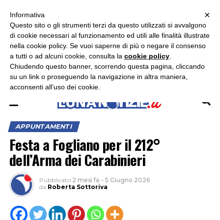
×
ASCOLTA RADIO LUNA
ASCOLTA RADIO IMMAGINE
ASCOLTA RADIO LATINA
Informativa
Questo sito o gli strumenti terzi da questo utilizzati si avvalgono
×
di cookie necessari al funzionamento ed utili alle finalità illustrate
nella cookie policy. Se vuoi saperne di più o negare il consenso
a tutti o ad alcuni cookie, consulta la
cookie policy
.
Chiudendo questo banner, scorrendo questa pagina, cliccando
su un link o proseguendo la navigazione in altra maniera,
acconsenti all’uso dei cookie.
APPUNTAMENTI
Festa a Fogliano per il 212°
dell’Arma dei Carabinieri
Pubblicato
2 mesi fa
–
5 Giugno 2026
da
Roberta Sottoriva