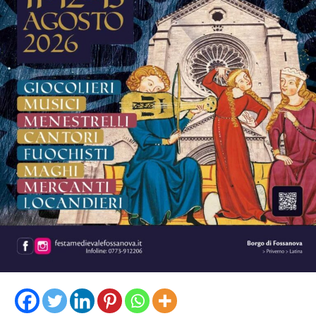
La musica continuerà poi ad essere protagonista sui tre
palchi della festa.
Sul palco del
Grappa Jazz Festival
salirà il
Luca
Mannutza & Paolo Recchia Duo,
raffinata formazione
composta da pianoforte e sassofono contralto, mentre
domenica 9 agosto il festival chiuderà con il Jordan
Corda 5et
, formazione guidata dal vibrafonista Jordan
Corda insieme a Filippo Bianchini, Dario Rogato
(direttore artistico del Grappa Jazz Festival), Luca
Bulgarelli e Sasha Mashin.
Sul palco Torre
, domani sera, sarà la volta
dell’orchestra spettacolo
Barbara Band
, mentre