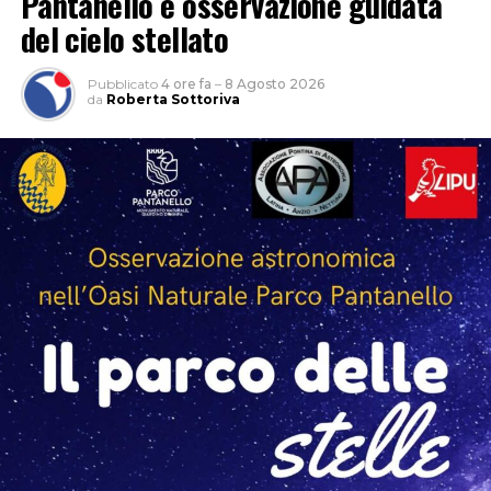
Pantanello e osservazione guidata
del cielo stellato
Pubblicato
4 ore fa
–
8 Agosto 2026
da
Roberta Sottoriva