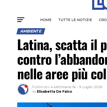
HOME
TUTTE LE NOTIZIE
CRO
AMBIENTE
Latina, scatta il
contro l’abbandono
nelle aree più col
Pubblicato
4 settimane fa
–
9 Luglio 2026
da
Elisabetta De Falco