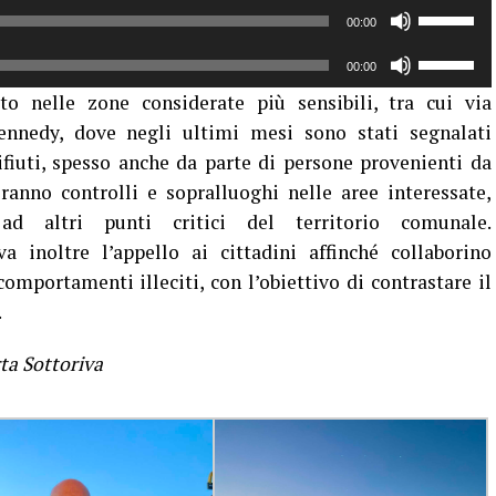
Usa
00:00
i
Usa
tasti
00:00
i
freccia
tto nelle zone considerate più sensibili, tra cui via
tasti
su/giù
ennedy, dove negli ultimi mesi sono stati segnalati
freccia
per
fiuti, spesso anche da parte di persone provenienti da
su/giù
aumentar
per
ranno controlli e sopralluoghi nelle aree interessate,
o
aumentar
ad altri punti critici del territorio comunale.
diminuire
o
 inoltre l’appello ai cittadini affinché collaborino
il
diminuire
volume.
omportamenti illeciti, con l’obiettivo di contrastare il
il
.
volume.
ta Sottoriva