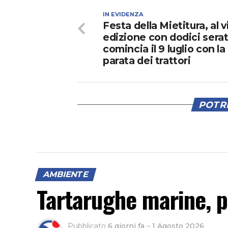
IN EVIDENZA
Festa della Mietitura, al v
edizione con dodici serat
comincia il 9 luglio con la
parata dei trattori
POTRE
AMBIENTE
Tartarughe marine, 
Pubblicato
6 giorni fa
–
1 Agosto 2026