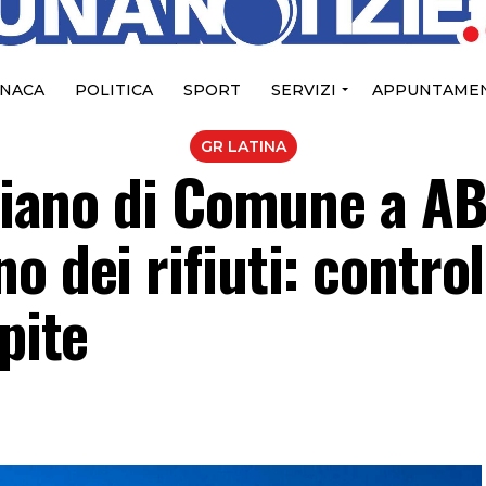
NACA
POLITICA
SPORT
SERVIZI
APPUNTAMEN
GR LATINA
 piano di Comune a A
 dei rifiuti: control
pite