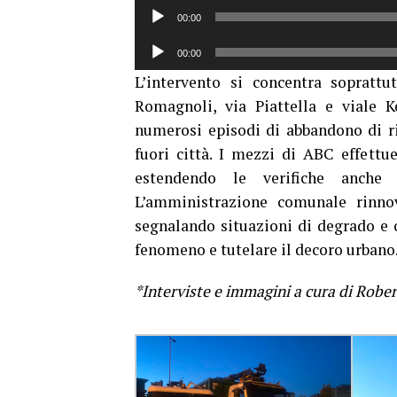
Audio
00:00
Player
Audio
00:00
Player
L’intervento si concentra soprattu
Romagnoli, via Piattella e viale K
numerosi episodi di abbandono di ri
fuori città. I mezzi di ABC effettue
estendendo le verifiche anche 
L’amministrazione comunale rinnova
segnalando situazioni di degrado e c
fenomeno e tutelare il decoro urbano
*Interviste e immagini a cura di Rober