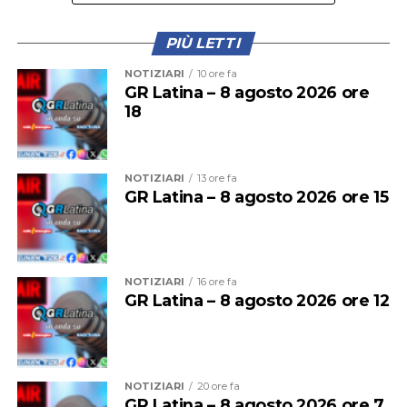
PIÙ LETTI
Il provvedimento disciplina anche la somministrazione
NOTIZIARI
10 ore fa
di bevande alcoliche e le attività di intrattenimento
GR Latina – 8 agosto 2026 ore
18
musicale e danzante, con l’obiettivo di prevenire
situazioni di criticità legate agli assembramenti e
all’utilizzo improprio delle spiagge.
NOTIZIARI
13 ore fa
GR Latina – 8 agosto 2026 ore 15
NOTIZIARI
16 ore fa
GR Latina – 8 agosto 2026 ore 12
NOTIZIARI
20 ore fa
GR Latina – 8 agosto 2026 ore 7