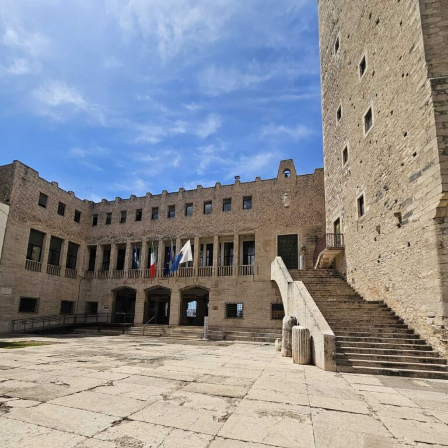
La proprietaria di una delle vetture coinvolte ha
denunciato l’accaduto anche attraverso un video
pubblicato sui social, nella speranza di poter raccogliere
informazioni utili a ricostruire quanto accaduto e
individuare il responsabile.
Al momento, infatti, non risulta che qualcuno abbia
assistito direttamente all’incidente, nonostante il
lungomare fosse particolarmente affollato proprio