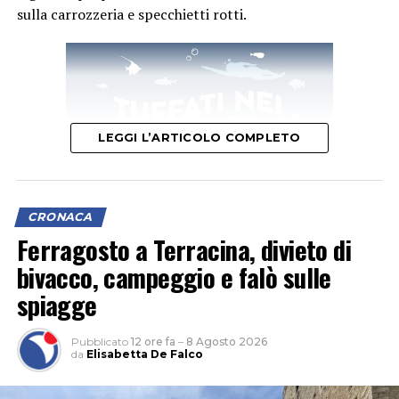
sulla carrozzeria e specchietti rotti.
LEGGI L’ARTICOLO COMPLETO
CRONACA
Ferragosto a Terracina, divieto di
bivacco, campeggio e falò sulle
L’ipotesi è quella di un veicolo finito contro le tre auto,
spiagge
il cui conducente non si sarebbe fermato dopo l’impatto
per verificare i danni né per lasciare i propri dati,
Pubblicato
12 ore fa
–
8 Agosto 2026
facendo perdere le proprie tracce.
da
Elisabetta De Falco