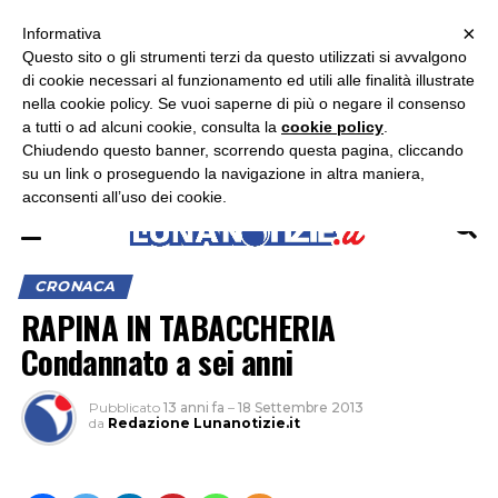
×
ASCOLTA RADIO LUNA
ASCOLTA RADIO IMMAGINE
ASCOLTA RADIO LATINA
Informativa
Questo sito o gli strumenti terzi da questo utilizzati si avvalgono
×
di cookie necessari al funzionamento ed utili alle finalità illustrate
nella cookie policy. Se vuoi saperne di più o negare il consenso
a tutti o ad alcuni cookie, consulta la
cookie policy
.
Chiudendo questo banner, scorrendo questa pagina, cliccando
su un link o proseguendo la navigazione in altra maniera,
acconsenti all’uso dei cookie.
CRONACA
RAPINA IN TABACCHERIA
Condannato a sei anni
Pubblicato
13 anni fa
–
18 Settembre 2013
da
Redazione Lunanotizie.it