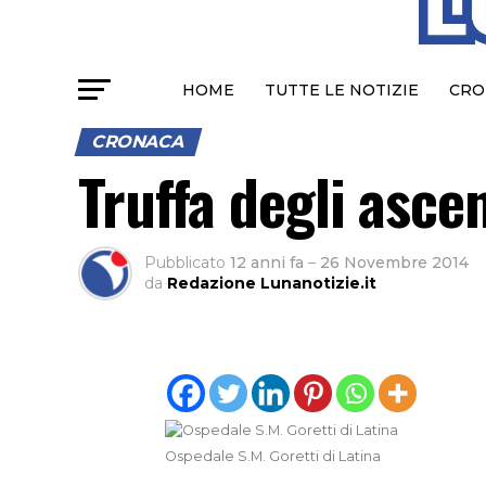
HOME
TUTTE LE NOTIZIE
CRO
CRONACA
Truffa degli ascen
Pubblicato
12 anni fa
–
26 Novembre 2014
da
Redazione Lunanotizie.it
Ospedale S.M. Goretti di Latina