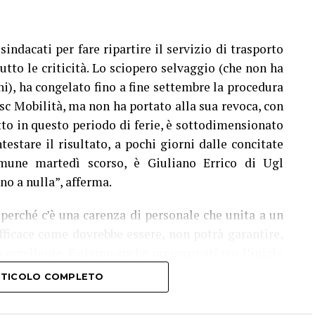
indacati per fare ripartire il servizio di trasporto
utto le criticità. Lo sciopero selvaggio (che non ha
i), ha congelato fino a fine settembre la procedura
sc Mobilità, ma non ha portato alla sua revoca, con
tto in questo periodo di ferie, è sottodimensionato
testare il risultato, a pochi giorni dalle concitate
mune martedì scorso, è Giuliano Errico di Ugl
o a nulla”, afferma.
 perché c’è una carenza di personale che unita a un
fficace come dovrebbe essere, non potrà garantire,
o eccellente. E siamo anche preoccupati per l’inizio
rantito agli studenti il diritto alla mobilità che è
ARTICOLO COMPLETO