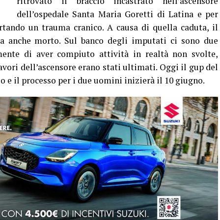
ritrovato il braccio incastrato nell’ascensore
dell’ospedale Santa Maria Goretti di Latina e per
ortando un trauma cranico. A causa di quella caduta, il
ra anche morto. Sul banco degli imputati ci sono due
ente di aver compiuto attività in realtà non svolte,
avori dell’ascensore erano stati ultimati. Oggi il gup del
o e il processo per i due uomini inizierà il 10 giugno.