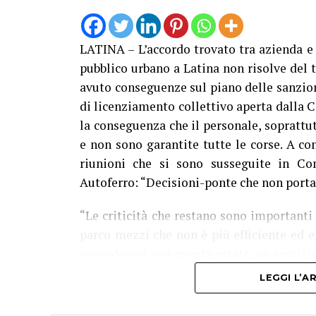
LATINA – L’accordo trovato tra azienda e s
pubblico urbano a Latina non risolve del t
avuto conseguenze sul piano delle sanzion
di licenziamento collettivo aperta dalla C
la conseguenza che il personale, soprattu
e non sono garantite tutte le corse. A con
riunioni che si sono susseguite in Co
Autoferro: “Decisioni-ponte che non portan
“Le criticità che restano sono importanti
parco mezzi che non è più efficiente ed e
secondo noi, per questa estate, un servizi
della stagione scolastica, quando andrà ga
LEGGI L’
sacrosanto”.