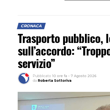
CRONACA
Trasporto pubblico, l
sull’accordo: “Troppo
servizio”
Pubblicato
10 ore fa
–
7 Agosto 2026
da
Roberta Sottoriva