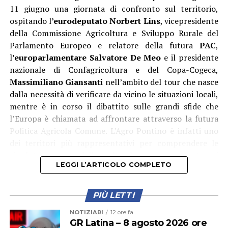
migliorare la resilienza dell’infrastruttura portuale
11 giugno una giornata di confronto sul territorio,
rispetto agli eventi meteomarini e garantire condizioni
ospitando l
’eurodeputato Norbert Lins
, vicepresidente
più favorevoli per residenti, operatori economici e
della Commissione Agricoltura e Sviluppo Rurale del
diportisti. L’obiettivo – ha proseguito Ambrosino – è
Parlamento Europeo e relatore della futura
PAC
,
quello di costruire una Ponza sempre più moderna,
l
’europarlamentare Salvatore De Meo
e il presidente
sostenibile e attrattiva, capace di coniugare tutela
nazionale di Confagricoltura e del Copa-Cogeca,
ambientale, innovazione tecnologica e crescita
Massimiliano Giansanti
nell’ambito del tour che nasce
economica. Il porto è il cuore pulsante dell’isola e
dalla necessità di verificare da vicino le situazioni locali,
investire sulla sua sicurezza significa investire sul futuro
mentre è in corso il dibattito sulle grandi sfide che
della nostra comunità».
l’Europa è chiamata ad affrontare attraverso la futura
Politica Agricola Comune. L’Agro Pontino è infatti uno
dei territori più rappresentativi per comprendere le
ricadute concrete delle scelte che saranno assunte nei
LEGGI L’ARTICOLO COMPLETO
prossimi anni.
PIÙ LETTI
NOTIZIARI
12 ore fa
GR Latina – 8 agosto 2026 ore