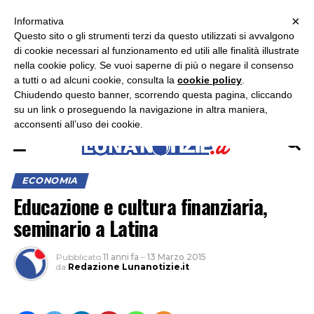
×
ASCOLTA RADIO LUNA
ASCOLTA RADIO IMMAGINE
ASCOLTA RADIO LATINA
Informativa
Questo sito o gli strumenti terzi da questo utilizzati si avvalgono
×
di cookie necessari al funzionamento ed utili alle finalità illustrate
nella cookie policy. Se vuoi saperne di più o negare il consenso
a tutti o ad alcuni cookie, consulta la
cookie policy
.
Chiudendo questo banner, scorrendo questa pagina, cliccando
su un link o proseguendo la navigazione in altra maniera,
acconsenti all’uso dei cookie.
ECONOMIA
Educazione e cultura finanziaria,
seminario a Latina
Pubblicato
11 anni fa
–
13 Marzo 2015
da
Redazione Lunanotizie.it