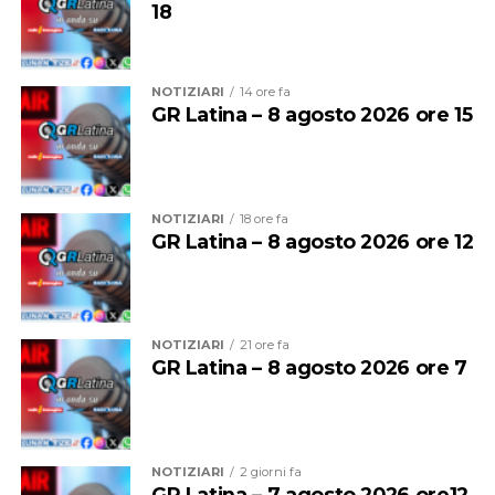
18
NOTIZIARI
14 ore fa
GR Latina – 8 agosto 2026 ore 15
Ad accompagnare la delegazione sono stati
il
NOTIZIARI
18 ore fa
presidente di Confagricoltura Latina Luigi Niccolini,
GR Latina – 8 agosto 2026 ore 12
il direttore Mauro D’Arcangeli e la vicedirettrice
Daniela Salvador
.
NOTIZIARI
21 ore fa
GR Latina – 8 agosto 2026 ore 7
NOTIZIARI
2 giorni fa
GR Latina – 7 agosto 2026 ore12