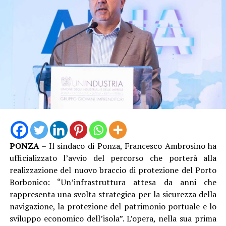
favorevole a questo settore; ma più in generale di tutto
il Paese”.
PONZA
– Il sindaco di Ponza, Francesco Ambrosino ha
ufficializzato l’avvio del percorso che porterà alla
“Solo dodici mesi fa eravamo seduti attorno a un tavolo
realizzazione del nuovo braccio di protezione del Porto
delle trattative complesso e drammatico per affrontare
Borbonico: “Un’infrastruttura attesa da anni che
una seria crisi aziendale che aveva avuto come
rappresenta una svolta strategica per la sicurezza della
conseguenza la gestione del ridimensionamento
navigazione, la protezione del patrimonio portuale e lo
dell’organico – commenta Gianluca Farina Segreterio
sviluppo economico dell’isola”. L’opera, nella sua prima