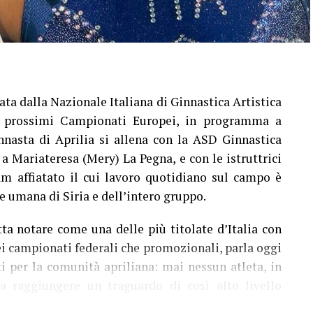
ata dalla Nazionale Italiana di Ginnastica Artistica
ai prossimi Campionati Europei, in programma a
nnasta di Aprilia si allena con la ASD Ginnastica
a a Mariateresa (Mery) La Pegna, e con le istruttrici
am affiatato il cui lavoro quotidiano sul campo è
e umana di Siria e dell’intero gruppo.
tta notare come una delle più titolate d’Italia con
nei campionati federali che promozionali, parla oggi
ti per la comunità apriliana: mai nessun atleta, in
o a raggiungere un traguardo di così alto livello