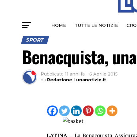
HOME
TUTTE LE NOTIZIE
CRO
SPORT
Benacquista, una
Pubblicato
11 anni fa
–
6 Aprile 2015
da
Redazione Lunanotizie.it
LATINA
– La Benacquista Assicuraz