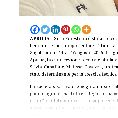
APRILIA
– Siria Forestiero è stata convoc
Femminile per rappresentare l’Italia 
Zagabria dal 14 al 16 agosto 2026. La gi
Aprilia, la cui direzione tecnica è affidat
Silvia Canulla e Melissa Cavazza, un te
stato determinante per la crescita tecnica 
La società sportiva che negli anni si è fa
podi in ogni fascia d’età e categoria, sia 
di un “risultato storico e senza preceden
alcuna disciplina sportiva, era riuscit
internazionale”.