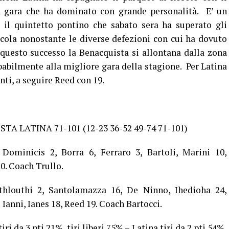
 gara che ha dominato con grande personalità. E’ un
 il quintetto pontino che sabato sera ha superato gli
cola nonostante le diverse defezioni con cui ha dovuto
n questo successo la Benacquista si allontana dalla zona
obabilmente alla migliore gara della stagione. Per Latina
nti, a seguire Reed con 19.
 LATINA 71-101 (12-23 36-52 49-74 71-101)
 Dominicis 2, Borra 6, Ferraro 3, Bartoli, Marini 10,
0. Coach Trullo.
thlouthi 2, Santolamazza 16, De Ninno, Ihedioha 24,
 Ianni, Ianes 18, Reed 19. Coach Bartocci.
iri da 3 pti 21%, tiri liberi 75% – Latina tiri da 2 pti 54%,