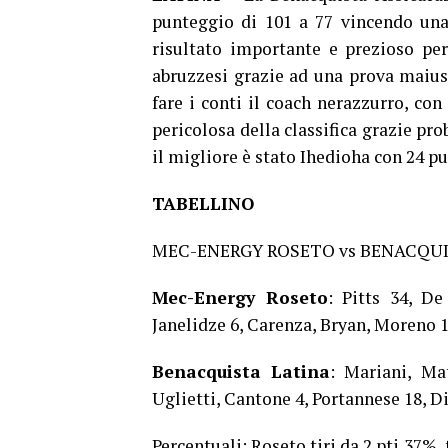
punteggio di 101 a 77 vincendo una
risultato importante e prezioso per
abruzzesi grazie ad una prova maius
fare i conti il coach nerazzurro, co
pericolosa della classifica grazie pr
il migliore è stato Ihedioha con 24 pu
TABELLINO
MEC-ENERGY ROSETO vs BENACQUISTA
Mec-Energy Roseto
: Pitts 34, De
Janelidze 6, Carenza, Bryan, Moreno 1
Benacquista Latina
: Mariani, Ma
Uglietti, Cantone 4, Portannese 18, Di
Percentuali: Roseto tiri da 2 pti 37%, t