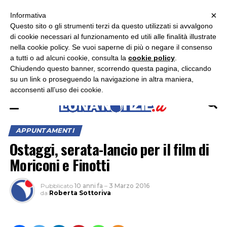
×
ASCOLTA RADIO LUNA
ASCOLTA RADIO IMMAGINE
ASCOLTA RADIO LATINA
Informativa
Questo sito o gli strumenti terzi da questo utilizzati si avvalgono
×
di cookie necessari al funzionamento ed utili alle finalità illustrate
nella cookie policy. Se vuoi saperne di più o negare il consenso
a tutti o ad alcuni cookie, consulta la
cookie policy
.
Chiudendo questo banner, scorrendo questa pagina, cliccando
su un link o proseguendo la navigazione in altra maniera,
acconsenti all’uso dei cookie.
APPUNTAMENTI
Ostaggi, serata-lancio per il film di
Moriconi e Finotti
Pubblicato
10 anni fa
–
3 Marzo 2016
da
Roberta Sottoriva