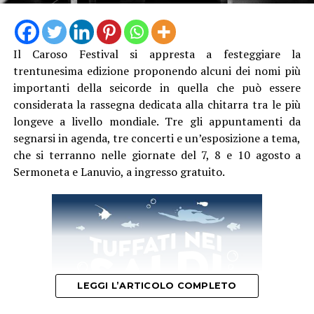
dal vivo del gruppo Interiors.
L’ultimo appuntamento è in calendario
sabato 29
Il Caroso Festival si appresta a festeggiare la
agosto
a Sabaudia, all’interno della Foresta del Parco
trentunesima edizione proponendo alcuni dei nomi più
Nazionale del Circeo, oggi conosciuta come Selva di
importanti della seicorde in quella che può essere
Circe. La serata si concluderà con uno spettacolo di
considerata la rassegna dedicata alla chitarra tra le più
Giuseppe “Spedino” Moffa.
longeve a livello mondiale. Tre gli appuntamenti da
segnarsi in agenda, tre concerti e un’esposizione a tema,
Tutte le passeggiate inizieranno alle ore 18 e saranno
che si terranno nelle giornate del 7, 8 e 10 agosto a
guidate dalla dottoressa forestale Augusta D’Andrassi.
Sermoneta e Lanuvio, a ingresso gratuito.
Per informazioni e prenotazioni è possibile contattare
l’organizzazione al numero
329 8424810
oppure
scrivere all’indirizzo
prenotazioni@exotique.it
.
LEGGI L’ARTICOLO COMPLETO