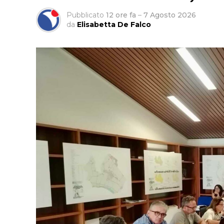
Pubblicato
12 ore fa
–
7 Agosto 2026
da
Elisabetta De Falco