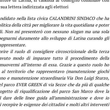
itore di Latina, si candida al consiglio comunale con
ua lettera indirizzata agli elettori
candidato nella lista civica CALANDRINI SINDACO che ha
litica della città per migliorare la vita quotidiana e poter
igli. Non mi presenterò con nessuno slogan ma una sola
egnarmi duramente allo sviluppo di Latina curando gli
rappresentare.
ire il ruolo di consigliere circoscrizionale della terza
 avuto modo di imparare tutto il procedimento della
uovermi all’interno di essa. Grazie a questo ruolo ho
 al territorio che rappresentavo (manutenzione giochi
ano e manutenzione straordinaria Via Don Luigi Sturzo,
el parco EVER GREEN di via Sezze che da più di qualche
ogetto di riqualificazione del parco San Marco dove la
l dare delle linee guida all’amministrazione e dove io
recepire le esigenze dei cittadini e molti altri interventi