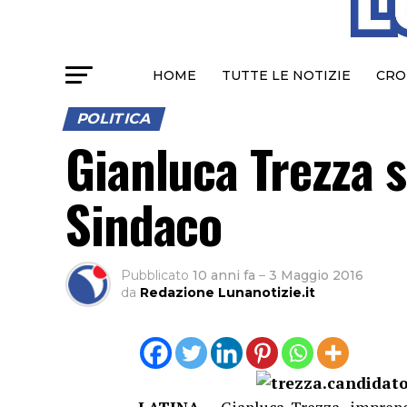
HOME
TUTTE LE NOTIZIE
CRO
POLITICA
Gianluca Trezza s
Sindaco
Pubblicato
10 anni fa
–
3 Maggio 2016
da
Redazione Lunanotizie.it