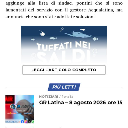
aggiunge alla lista di sindaci pontini che si sono
lamentati del servizio con il gestore Acqualatina, ma
annuncia che sono state adottate soluzioni.
LEGGI L’ARTICOLO COMPLETO
PIÙ LETTI
NOTIZIARI
1 ora fa
“In questi ultimi giorni – spiega in una nota – la carenza
GR Latina – 8 agosto 2026 ore 15
idrica è diventata un enorme problema per Ponza, con
intere zone dell’isola rimaste senza servizio. Le cause,
diverse tra loro, possono essere ricondotte