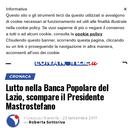
×
ASCOLTA RADIO LUNA
ASCOLTA RADIO IMMAGINE
ASCOLTA RADIO LATINA
Informativa
Questo sito o gli strumenti terzi da questo utilizzati si avvalgono
×
di cookie necessari al funzionamento ed utili alle finalità illustrate
nella cookie policy. Se vuoi saperne di più o negare il consenso
a tutti o ad alcuni cookie, consulta la
cookie policy
.
Chiudendo questo banner, scorrendo questa pagina, cliccando
su un link o proseguendo la navigazione in altra maniera,
acconsenti all’uso dei cookie.
CRONACA
Lutto nella Banca Popolare del
Lazio, scompare il Presidente
Mastrostefano
Pubblicato
9 anni fa
–
23 Settembre 2017
da
Roberta Sottoriva