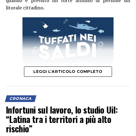
quando è previsto un forte afflusso di persone sul
litorale cittadino.
LEGGI L’ARTICOLO COMPLETO
Il provvedimento disciplina anche la somministrazione
CRONACA
di bevande alcoliche e le attività di intrattenimento
Infortuni sul lavoro, lo studio Uil:
musicale e danzante, con l’obiettivo di prevenire
“Latina tra i territori a più alto
situazioni di criticità legate agli assembramenti e
rischio”
all’utilizzo improprio delle spiagge.