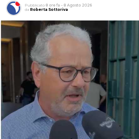
Pubblicato
8 ore fa
–
8 Agosto 2026
da
Roberta Sottoriva
Per entrambe le giornate sarà quindi vietato
bivaccare,
campeggiare e accendere fuochi o falò
su tutte le
spiagge del litorale comunale.
Sono inoltre vietate la vendita e la somministrazione di
bevande alcoliche nei pubblici esercizi, compresi gli
stabilimenti balneari, dalle
2 alle 7 del mattino
.