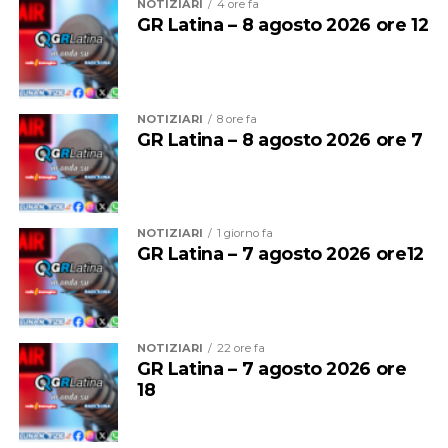
principalmente a due criticità: il malfunzionamento
NOTIZIARI
4 ore fa
GR Latina – 8 agosto 2026 ore 12
delle pompe di rilancio a Cala Inferno e, soprattutto,
l’insufficiente apporto garantito dall’utilizzo di tre sole
navi cisterna”. Poi, puntualizza che “Ponza ha un
gestore del servizio idrico e, pertanto, il Comune non
NOTIZIARI
8 ore fa
aveva contezza preventiva di queste situazioni”.
GR Latina – 8 agosto 2026 ore 7
NOTIZIARI
1 giorno fa
GR Latina – 7 agosto 2026 ore12
NOTIZIARI
22 ore fa
GR Latina – 7 agosto 2026 ore
18
Anche Ambrosino come altri suoi colleghi si è dovuto