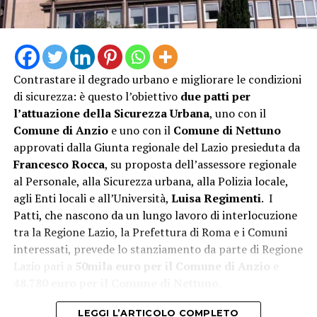
Contrastare il degrado urbano e migliorare le condizioni
di sicurezza: è questo l’obiettivo
due patti per
l’attuazione della Sicurezza Urbana
, uno con il
Comune di Anzio
e uno con il
Comune di Nettuno
approvati dalla Giunta regionale del Lazio presieduta da
“L’attivazione della Guardia Medica Turistica – afferma il
Francesco Rocca
, su proposta dell’assessore regionale
sindaco Matilde Celentano – rappresenta una risposta
al Personale, alla Sicurezza urbana, alla Polizia locale,
concreta alle esigenze del nostro territorio nel periodo
agli Enti locali e all’Università,
Luisa Regimenti
. I
di maggiore affluenza estiva. Mettiamo a disposizione di
Patti, che nascono da un lungo lavoro di interlocuzione
residenti e turisti un servizio di prossimità che rafforza
tra la Regione Lazio, la Prefettura di Roma e i Comuni
la tutela della salute e contribuisce a rendere il nostro
interessati, prevede lo stanziamento da parte di Regione
litorale ancora più accogliente e sicuro. La sinergia tra
Lazio pari a
50mila euro per il Comune di Anzio
e
istituzioni è la strada giusta per offrire servizi efficienti
48.780 euro per il Comune di Nettuno
.
e vicini ai cittadini”.
LEGGI L’ARTICOLO COMPLETO