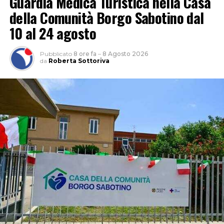
Guardia Medica Turistica nella Casa
della Comunità Borgo Sabotino dal
10 al 24 agosto
Pubblicato
8 ore fa
–
8 Agosto 2026
da
Roberta Sottoriva