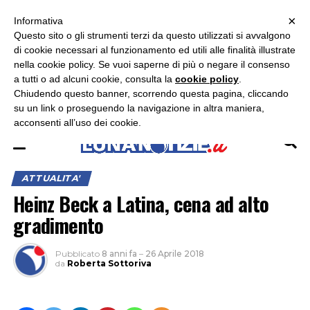
×
ASCOLTA RADIO LUNA
ASCOLTA RADIO IMMAGINE
ASCOLTA RADIO LATINA
Informativa
Questo sito o gli strumenti terzi da questo utilizzati si avvalgono
×
di cookie necessari al funzionamento ed utili alle finalità illustrate
nella cookie policy. Se vuoi saperne di più o negare il consenso
a tutti o ad alcuni cookie, consulta la
cookie policy
.
Chiudendo questo banner, scorrendo questa pagina, cliccando
su un link o proseguendo la navigazione in altra maniera,
acconsenti all’uso dei cookie.
ATTUALITA'
Heinz Beck a Latina, cena ad alto
gradimento
Pubblicato
8 anni fa
–
26 Aprile 2018
da
Roberta Sottoriva