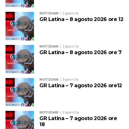
NOTIZIARI
2 giorni fa
GR Latina – 8 agosto 2026 ore 12
La proprietaria di una delle vetture coinvolte ha
NOTIZIARI
2 giorni fa
denunciato l’accaduto anche attraverso un video
GR Latina – 8 agosto 2026 ore 7
pubblicato sui social, nella speranza di poter raccogliere
informazioni utili a ricostruire quanto accaduto e
individuare il responsabile.
NOTIZIARI
3 giorni fa
Al momento, infatti, non risulta che qualcuno abbia
GR Latina – 7 agosto 2026 ore12
assistito direttamente all’incidente, nonostante il
lungomare fosse particolarmente affollato proprio
nell’ora di punta del sabato.
NOTIZIARI
2 giorni fa
GR Latina – 7 agosto 2026 ore
18