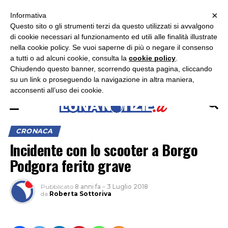
×
ASCOLTA RADIO LUNA
ASCOLTA RADIO IMMAGINE
ASCOLTA RADIO LATINA
Informativa
Questo sito o gli strumenti terzi da questo utilizzati si avvalgono
×
di cookie necessari al funzionamento ed utili alle finalità illustrate
nella cookie policy. Se vuoi saperne di più o negare il consenso
a tutti o ad alcuni cookie, consulta la
cookie policy
.
Chiudendo questo banner, scorrendo questa pagina, cliccando
su un link o proseguendo la navigazione in altra maniera,
acconsenti all’uso dei cookie.
CRONACA
Incidente con lo scooter a Borgo
Podgora ferito grave
Pubblicato
8 anni fa
–
3 Luglio 2018
da
Roberta Sottoriva