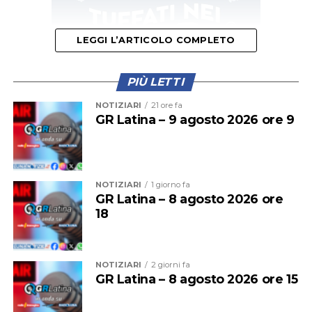
LEGGI L’ARTICOLO COMPLETO
PIÙ LETTI
NOTIZIARI
21 ore fa
GR Latina – 9 agosto 2026 ore 9
L’ipotesi è quella di un veicolo finito contro le tre auto,
il cui conducente non si sarebbe fermato dopo l’impatto
per verificare i danni né per lasciare i propri dati,
NOTIZIARI
1 giorno fa
GR Latina – 8 agosto 2026 ore
facendo perdere le proprie tracce.
18
NOTIZIARI
2 giorni fa
GR Latina – 8 agosto 2026 ore 15