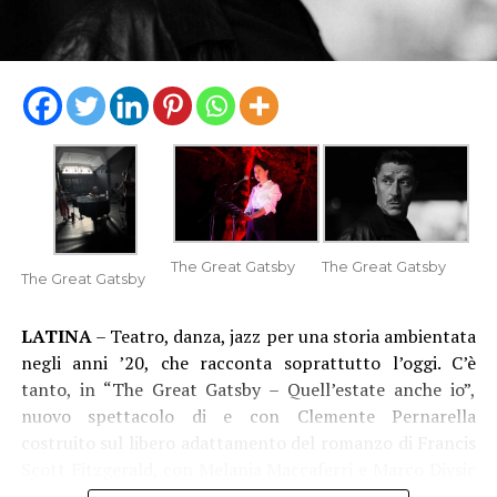
The Great Gatsby
The Great Gatsby
The Great Gatsby
LATINA
– Teatro, danza, jazz per una storia ambientata
negli anni ’20, che racconta soprattutto l’oggi. C’è
tanto, in “The Great Gatsby – Quell’estate anche io”,
nuovo spettacolo di e con Clemente Pernarella
costruito sul libero adattamento del romanzo di Francis
Scott Fitzgerald, con Melania Maccaferri e Marco Divsic
(che è anche aiuto regista), musiche dal vivo del 52nd