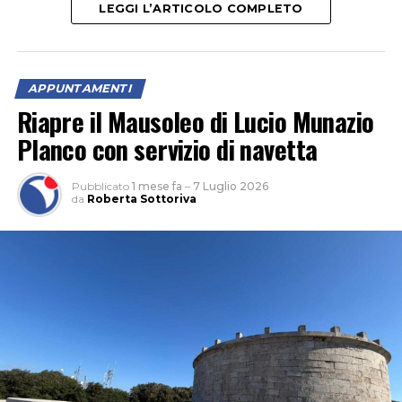
LEGGI L’ARTICOLO COMPLETO
Jazz Quartet e i danzatori di Modulo Project. Un’ora e
poco più di spettacolo, che sarà in scena nel Giardino di
Ninfa il 7, 8 e 9 agosto 2026 (alle 20:30).
APPUNTAMENTI
Riapre il Mausoleo di Lucio Munazio
Planco con servizio di navetta
Pubblicato
1 mese fa
–
7 Luglio 2026
da
Roberta Sottoriva
“Un romanzo che non mi ha mai abbandonato, l’ho
incrociato a 14-15 anni ed è rimasto sempre con me, e
che oggi, a centouno anni dalla sua pubblicazione,
considero più urgente che mai – racconta Pernarella – .