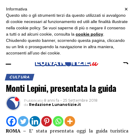
×
ASCOLTA RADIO LUNA
ASCOLTA RADIO IMMAGINE
ASCOLTA RADIO LATINA
Informativa
Questo sito o gli strumenti terzi da questo utilizzati si avvalgono
×
di cookie necessari al funzionamento ed utili alle finalità illustrate
nella cookie policy. Se vuoi saperne di più o negare il consenso
a tutti o ad alcuni cookie, consulta la
cookie policy
.
Chiudendo questo banner, scorrendo questa pagina, cliccando
su un link o proseguendo la navigazione in altra maniera,
acconsenti all’uso dei cookie.
CULTURA
Monti Lepini, presentata la guida
Pubblicato
8 anni fa
–
25 Settembre 2018
da
Redazione Lunanotizie.it
ROMA –
E’ stata presentata oggi la guida turistica