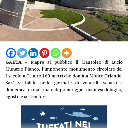
Francis Scott Fitzgerald, raccontava tantissimo della
società americana che stava nascendo come modello, le
meraviglie, ma soprattutto i pericoli, il rischio e i dolori
che il grande sogno americano avrebbe generato.”
Fondamentale la musica: “E’ lo scrittore a identificare i
ruggenti anni venti, come “l’età del jazz”. Il jazz è
protagonista perché è nella poetica di Scott Fitzgerald
ed è l’unico genere che riesce a contenere lo spettacolo
e le contraddizioni di quel sistema”, aggiunge Pernarella
GAETA
– Riapre al pubblico il Mausoleo di Lucio
che parla di uno spettacolo “divertente”, “un gioco a
Munazio Planco, l’imponente monumento circolare del
scatole cinesi”. Tra sogno, illusione e realtà.
I secolo a.C., alto 160 metri che domina Monte Orlando.
Sarà visitabile nelle giornate di venerdì, sabato e
domenica, di mattina e di pomeriggio, nei mesi di luglio,
agosto e settembre.