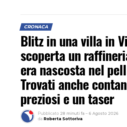
CRONACA
Blitz in una villa in
scoperta un raffineri
era nascosta nel pell
Trovati anche contant
preziosi e un taser
Pubblicato
28 minuti fa
–
6 Agosto 2026
da
Roberta Sottoriva