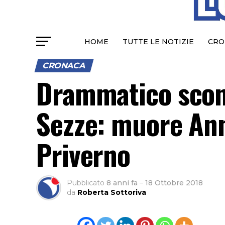
HOME
TUTTE LE NOTIZIE
CRO
CRONACA
Drammatico scont
Sezze: muore Ann
Priverno
Pubblicato
8 anni fa
–
18 Ottobre 2018
da
Roberta Sottoriva