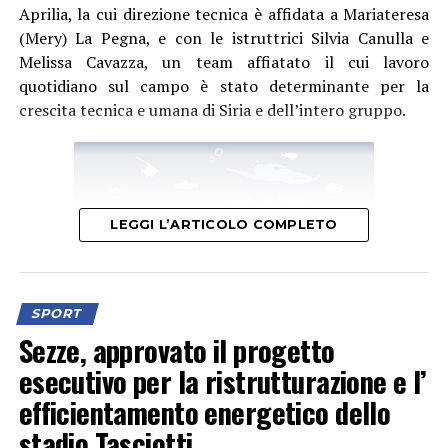
Aprilia, la cui direzione tecnica è affidata a Mariateresa
(Mery) La Pegna, e con le istruttrici Silvia Canulla e
Melissa Cavazza, un team affiatato il cui lavoro
quotidiano sul campo è stato determinante per la
crescita tecnica e umana di Siria e dell’intero gruppo.
LEGGI L’ARTICOLO COMPLETO
SPORT
Sezze, approvato il progetto
esecutivo per la ristrutturazione e l’
efficientamento energetico dello
La società sportiva che negli anni si è fatta notare come
stadio Tasciotti
una delle più titolate d’Italia con podi in ogni fascia