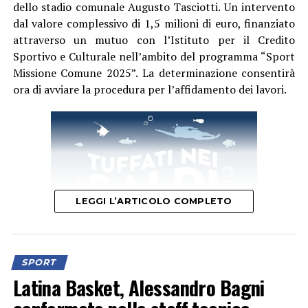
dello stadio comunale Augusto Tasciotti. Un intervento
coronamento incredibile per il lavoro svolto ogni
dal valore complessivo di 1,5 milioni di euro, finanziato
singolo giorno in palestra dal nostro staff e dalla nostra
attraverso un mutuo con l’Istituto per il Credito
atleta – dichiara il Presidente Ing. Riccardo Palumbo –
Sportivo e Culturale nell’ambito del programma “Sport
In un periodo in cui la cronaca locale ci riserva spesso
Missione Comune 2025”. La determinazione consentirà
notizie ed eventi complessi, abbiamo il dovere e
ora di avviare la procedura per l’affidamento dei lavori.
l’orgoglio di raccontare l’altra faccia di Aprilia: quella
fatta di talento, sacrifici, bellezza e grandi vittorie.
Questo traguardo dimostra di cosa sono capaci i nostri
giovani quando vengono sostenuti con competenza e
amore per lo sport.”
LEGGI L’ARTICOLO COMPLETO
SPORT
Latina Basket, Alessandro Bagni
L’intervento – spiega in una nota l’Ente – interesserà