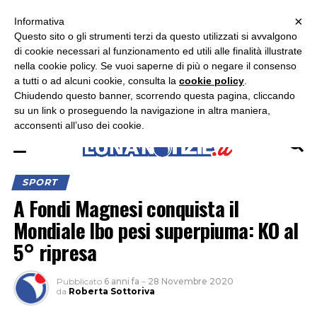
×
ASCOLTA RADIO LUNA
ASCOLTA RADIO IMMAGINE
ASCOLTA RADIO LATINA
Informativa
Questo sito o gli strumenti terzi da questo utilizzati si avvalgono
×
di cookie necessari al funzionamento ed utili alle finalità illustrate
nella cookie policy. Se vuoi saperne di più o negare il consenso
a tutti o ad alcuni cookie, consulta la
cookie policy
.
Chiudendo questo banner, scorrendo questa pagina, cliccando
su un link o proseguendo la navigazione in altra maniera,
acconsenti all’uso dei cookie.
SPORT
A Fondi Magnesi conquista il
Mondiale Ibo pesi superpiuma: KO al
5° ripresa
Pubblicato
6 anni fa
–
28 Novembre 2020
da
Roberta Sottoriva