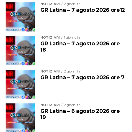
NOTIZIARI
2 giorni fa
Nel 2025 Alessandro ha inoltre conseguito la
qualifica
GR Latina – 7 agosto 2026 ore12
federale di Allenatore
, che gli consente di guidare
formazioni d’Eccellenza e squadre senior fino alla Serie
B Nazionale, un ulteriore tassello nel suo percorso di
crescita tecnica.
NOTIZIARI
1 giorno fa
GR Latina – 7 agosto 2026 ore
Una crescita costante che oggi la società sceglie di
18
mettere nuovamente al servizio del proprio settore
giovanile, con la convinzione che investire nelle persone
significhi investire nel futuro del club.
NOTIZIARI
2 giorni fa
GR Latina – 7 agosto 2026 ore 7
NOTIZIARI
2 giorni fa
GR Latina – 6 agosto 2026 ore
19