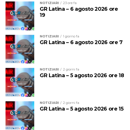
NOTIZIARI
23 ore fa
GR Latina – 6 agosto 2026 ore
19
NOTIZIARI
1 giorno fa
GR Latina – 6 agosto 2026 ore 7
NOTIZIARI
2 giorni fa
GR Latina – 5 agosto 2026 ore 18
Responsabili scientifici del coordinamento e della
direzione delle attività di ricerca sono
il Pro Rettore,
Giuseppe Bonifazi e il Professor Alberto Budoni
che
NOTIZIARI
2 giorni fa
hanno così spiegato gli obiettivi dell’accordo
GR Latina – 5 agosto 2026 ore 15
Audio
00:00
00:00
Player