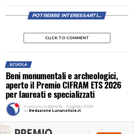
POTREBBE INTERESSARTI...
CLICK TO COMMENT
SCUOLA
Beni monumentali e archeologici,
aperto il Premio CIFRAM ETS 2026
per laureati e specializzati
Pubblicato
4 giorni fa
–
3 Agosto 2026
da
Redazione Lunanotizie.it