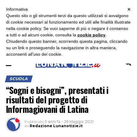
×
ASCOLTA RADIO LUNA
ASCOLTA RADIO IMMAGINE
ASCOLTA RADIO LATINA
Informativa
Questo sito o gli strumenti terzi da questo utilizzati si avvalgono
×
di cookie necessari al funzionamento ed utili alle finalità illustrate
nella cookie policy. Se vuoi saperne di più o negare il consenso
a tutti o ad alcuni cookie, consulta la
cookie policy
.
Chiudendo questo banner, scorrendo questa pagina, cliccando
su un link o proseguendo la navigazione in altra maniera,
acconsenti all’uso dei cookie.
SCUOLA
“Sogni e bisogni”, presentati i
risultati del progetto di
Informagiovani di Latina
Pubblicato
5 anni fa
–
26 Maggio 2021
da
Redazione Lunanotizie.it