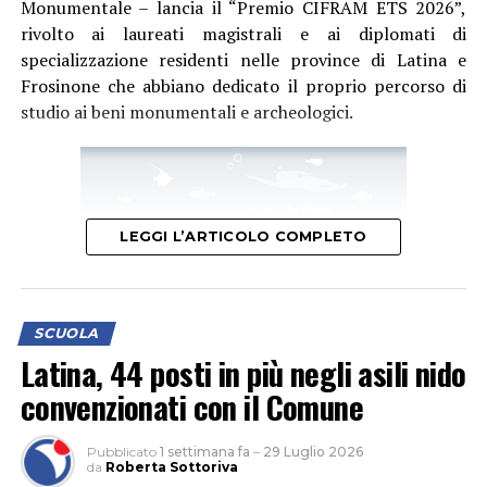
Monumentale – lancia il “Premio CIFRAM ETS 2026”,
rivolto ai laureati magistrali e ai diplomati di
specializzazione residenti nelle province di Latina e
Frosinone che abbiano dedicato il proprio percorso di
studio ai beni monumentali e archeologici.
LEGGI L’ARTICOLO COMPLETO
SCUOLA
Latina, 44 posti in più negli asili nido
convenzionati con il Comune
L’iniziativa intende valorizzare il lavoro di ricerca svolto
Pubblicato
1 settimana fa
–
29 Luglio 2026
nelle università e favorire la prosecuzione degli studi nei
da
Roberta Sottoriva