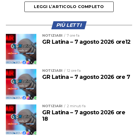
processi e dei prodotti per le costruzioni.
LEGGI L’ARTICOLO COMPLETO
PIÙ LETTI
NOTIZIARI
7 ore fa
GR Latina – 7 agosto 2026 ore12
NOTIZIARI
12 ore fa
GR Latina – 7 agosto 2026 ore 7
La convenzione, voluta fortemente dal
vicepresidente
di Ance, Ottavio Damiani
, è stata firmata dal
NOTIZIARI
2 minuti fa
presidente della Fondazione Lestra, Pierantonio Palluzzi
GR Latina – 7 agosto 2026 ore
e dal direttore del Ce.R.S.I.TeS. professor Alessandro
18
Corsini, e presentata oggi in una conferenza stampa che
si è tenuta nella Palazzina Direzionale del Polo Pontino
nella Sapienza in viale XIV Maggio.