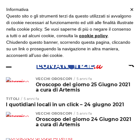
×
ASCOLTA RADIO LUNA
ASCOLTA RADIO IMMAGINE
ASCOLTA RADIO LATINA
Informativa
Questo sito o gli strumenti terzi da questo utilizzati si avvalgono
×
di cookie necessari al funzionamento ed utili alle finalità illustrate
nella cookie policy. Se vuoi saperne di più o negare il consenso
a tutti o ad alcuni cookie, consulta la
cookie policy
.
Chiudendo questo banner, scorrendo questa pagina, cliccando
su un link o proseguendo la navigazione in altra maniera,
acconsenti all’uso dei cookie.
VECCHI OROSCOPI
5 anni fa
Oroscopo del giorno 25 Giugno 2021
a cura di Artemis
TITOLI
5 anni fa
I quotidiani locali in un click – 24 giugno 2021
VECCHI OROSCOPI
5 anni fa
Oroscopo del giorno 24 Giugno 2021
a cura di Artemis