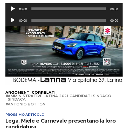
Audio
00:00
00:00
Player
Audio
00:00
00:00
Player
ARGOMENTI CORRELATI:
AMMINISTRATIVE LATINA 2021 CANDIDATI SINDACO
SINDACA
ANTONIO BOTTONI
PROSSIMO ARTICOLO
Lega, Miele e Carnevale presentano la loro
candidatura