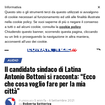
×
ASCOLTA RADIO LUNA
ASCOLTA RADIO IMMAGINE
ASCOLTA RADIO LATINA
Informativa
Questo sito o gli strumenti terzi da questo utilizzati si avvalgono
×
di cookie necessari al funzionamento ed utili alle finalità illustrate
nella cookie policy. Se vuoi saperne di più o negare il consenso
a tutti o ad alcuni cookie, consulta la
cookie policy
.
Chiudendo questo banner, scorrendo questa pagina, cliccando
su un link o proseguendo la navigazione in altra maniera,
acconsenti all’uso dei cookie.
AUDIO
Il candidato sindaco di Latina
Antonio Bottoni si racconta: “Ecco
che cosa voglio fare per la mia
città”
Pubblicato
5 anni fa
–
6 Settembre 2021
da
Roberta Sottoriva