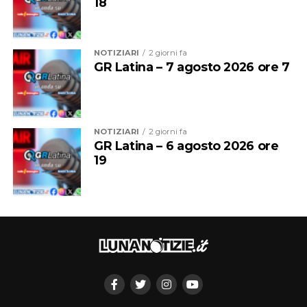
18
NOTIZIARI
2 giorni fa
GR Latina – 7 agosto 2026 ore 7
NOTIZIARI
2 giorni fa
GR Latina – 6 agosto 2026 ore
19
Sul palco, nel cartellone culturale della Fondazione
Roffredo Caetani, con gli attori, ci saranno i jazzisti
Erasmo Bencivenga al pianoforte, Nicola Borrelli al
contrabbasso e Giorgio Raponi alla batteria con una
giovanissima cantante, Laura Sangermano; si
muoveranno i danzatori Alessia Campagna e Francesco
Compagnone su coreografie di Laura Bernardini, e