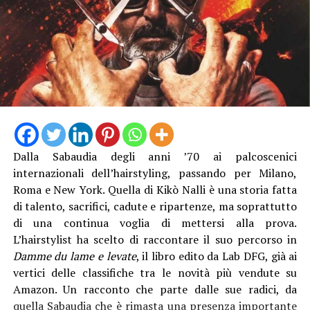
“La struttura messa in funzione questa mattina è lunga
13 metri e alta 3 metri, con travi in acciaio e specifici
trattamenti protettivi per garantire la durabilità anche
in ambienti marini”, è stato spiegato. Con il direttore
generale Natalino Corbo e il presidente del Consorzio di
Bonifica Lino Conti, erano presenti l’assessore regionale
Dalla Sabaudia degli anni ’70 ai palcoscenici
all’Agricoltura Giancarlo Righini, il direttore generale di
internazionali dell’hairstyling, passando per Milano,
Anbi Lazio Andrea Renna, il presidente della
Roma e New York. Quella di Kikò Nalli è una storia fatta
commissione regionale attività produttive, Vittorio
di talento, sacrifici, cadute e ripartenze, ma soprattutto
Sambucci e il sindaco di Terracina Francesco Giannetti.
di una continua voglia di mettersi alla prova.
L’hairstylist ha scelto di raccontare il suo percorso in
Damme du lame e levate
, il libro edito da Lab DFG, già ai
vertici delle classifiche tra le novità più vendute su
Amazon. Un racconto che parte dalle sue radici, da
quella Sabaudia che è rimasta una presenza importante