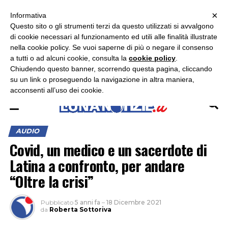
×
ASCOLTA RADIO LUNA
ASCOLTA RADIO IMMAGINE
ASCOLTA RADIO LATINA
Informativa
Questo sito o gli strumenti terzi da questo utilizzati si avvalgono
×
di cookie necessari al funzionamento ed utili alle finalità illustrate
nella cookie policy. Se vuoi saperne di più o negare il consenso
a tutti o ad alcuni cookie, consulta la
cookie policy
.
Chiudendo questo banner, scorrendo questa pagina, cliccando
su un link o proseguendo la navigazione in altra maniera,
acconsenti all’uso dei cookie.
AUDIO
Covid, un medico e un sacerdote di
Latina a confronto, per andare
“Oltre la crisi”
Pubblicato
5 anni fa
–
18 Dicembre 2021
da
Roberta Sottoriva