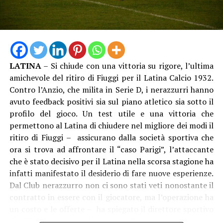
indifferibili, che gli eventi imprevedibili e calamitosi,
che il grande sogno americano avrebbe generato.”
come quello registrato a dicembre, impongono di
Fondamentale la musica: “E’ lo scrittore a identificare i
eseguire affidando i lavori ad un’impresa specializzata e
ruggenti anni venti, come “l’età del jazz”. Il jazz è
richiedendo, contestualmente, un finanziamento per il
protagonista perché è nella poetica di Scott Fitzgerald
ripristino dell’opera idraulica danneggiata. Abbiamo
ed è l’unico genere che riesce a contenere lo spettacolo
programmato i lavori – continua Conti – in modo da
LATINA
– Si chiude con una vittoria su rigore, l’ultima
e le contraddizioni di quel sistema”, aggiunge Pernarella
limitare al massimo i disagi durante la stagione irrigua,
amichevole del ritiro di Fiuggi per il Latina Calcio 1932.
che parla di uno spettacolo “divertente”, “un gioco a
senza interrompere l’erogazione dell’acqua alle aziende
Contro l’Anzio, che milita in Serie D, i nerazzurri hanno
scatole cinesi”. Tra sogno, illusione e realtà.
agricole. Anche perché, ricordo, che l’area servita
avuto feedback positivi sia sul piano atletico sia sotto il
comprende produzioni agricole specializzate e di pregio,
profilo del gioco. Un test utile e una vittoria che
con numerose colture DOP, IGP, di agricoltura biologica
permettono al Latina di chiudere nel migliore dei modi il
(principalmente ortofrutticola, vivaistica e casearia) e
ritiro di Fiuggi – assicurano dalla società sportiva che
della filiera della IV gamma”.
ora si trova ad affrontare il “caso Parigi”, l’attaccante
che è stato decisivo per il Latina nella scorsa stagione ha
Audio
infatti manifestato il desiderio di fare nuove esperienze.
00:00
00:00
Player
Dal Club nerazzurro non ci sono stati veti nonostante il
L’intervento è stato finanziato dalla Regione Lazio (con
contratto in essere con il giocatore, ma l’operazione ha
la Determinazione n. G07348 del 28 maggio 2026):
un costo e le offerte – ha spiegato il direttore sportivo
“Continuiamo a sostenere – ha detto l’assessore Righini
Condò – dovranno arrivare entro il 15 agosto.