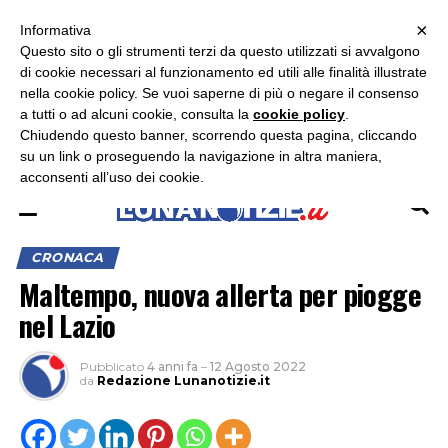
×
ASCOLTA RADIO LUNA
ASCOLTA RADIO IMMAGINE
ASCOLTA RADIO LATINA
Informativa
Questo sito o gli strumenti terzi da questo utilizzati si avvalgono
×
di cookie necessari al funzionamento ed utili alle finalità illustrate
nella cookie policy. Se vuoi saperne di più o negare il consenso
a tutti o ad alcuni cookie, consulta la
cookie policy
.
Chiudendo questo banner, scorrendo questa pagina, cliccando
su un link o proseguendo la navigazione in altra maniera,
acconsenti all’uso dei cookie.
CRONACA
Maltempo, nuova allerta per piogge
nel Lazio
Pubblicato
4 anni fa
–
12 Agosto 2022
da
Redazione Lunanotizie.it