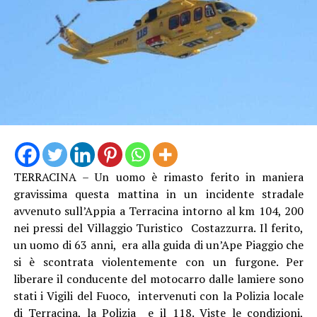
servizio eccellente. E siamo anche preoccupati per
l’inizio della stagione scolastica, quando andrà garantito
agli studenti il diritto alla mobilità che è sacrosanto”.
TERRACINA – Un uomo è rimasto ferito in maniera
gravissima questa mattina in un incidente stradale
avvenuto sull’Appia a Terracina intorno al km 104, 200
nei pressi del Villaggio Turistico Costazzurra. Il ferito,
un uomo di 63 anni, era alla guida di un’Ape Piaggio che
Audio
si è scontrata violentemente con un furgone. Per
00:00
00:00
Player
liberare il conducente del motocarro dalle lamiere sono
Per il sindacalista, che martedì sedeva al tavolo con
stati i Vigili del Fuoco, intervenuti con la Polizia locale
altre due sigle, Cgil e Uil, ci sono due motivi
di Terracina, la Polizia e il 118. Viste le condizioni,
fondamentali: “Se non si revoca la procedura o si chiude