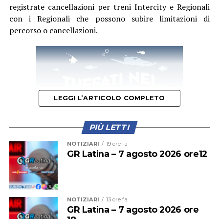
registrate cancellazioni per treni Intercity e Regionali
con i Regionali che possono subire limitazioni di
percorso o cancellazioni.
LEGGI L’ARTICOLO COMPLETO
PIÙ LETTI
NOTIZIARI
19 ore fa
GR Latina – 7 agosto 2026 ore12
Questa mattina il primo treno a fermarsi alla stazione di
Cisterna era stato il regionale partito alle 11,56 dalla
stazione Termini. La presenza di una persona che dava
NOTIZIARI
13 ore fa
GR Latina – 7 agosto 2026 ore
in escandescenza sui binari aveva costretto il treno a