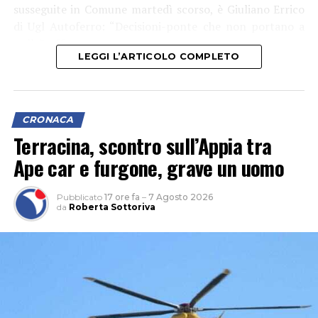
susseguite in Comune martedì scorso, è Giuliano Errico
di Ugl Autoferro: “Decisioni-ponte che non portano a
nulla”, afferma.
LEGGI L’ARTICOLO COMPLETO
CRONACA
Terracina, scontro sull’Appia tra
Ape car e furgone, grave un uomo
Pubblicato
17 ore fa
–
7 Agosto 2026
da
Roberta Sottoriva
“Le criticità che restano sono importanti perché c’è una
carenza di personale che unita a un parco mezzi che non
è più efficiente ed efficace come dovrebbe essere, non
potrà garantire, secondo noi, per questa estate, un