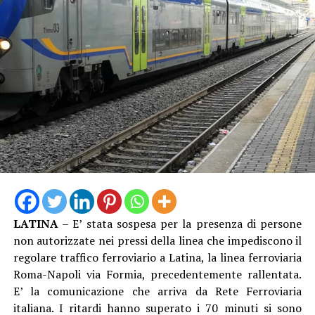
investito in maniera ottimale in tutte le zone dove ha
lavorato, quindi ci sorprende che a Latina si vada in
controtendenza”.
Dunque nuovi scioperi in vista?
“Cercheremo in tutte le sedi di farci sentire, ma abbiamo
sempre utilizzato gli strumenti di legge. È ovvio che
qualora una situazione del genere dovesse continuare,
aprire le procedure di raffreddamento e conciliazione
sarebbe un passo ipotizzabile”.
LATINA
– E’ stata sospesa per la presenza di persone
non autorizzate nei pressi della linea che impediscono il
regolare traffico ferroviario a Latina, la linea ferroviaria
Roma-Napoli via Formia, precedentemente rallentata.
E’ la comunicazione che arriva da Rete Ferroviaria
italiana. I ritardi hanno superato i 70 minuti si sono