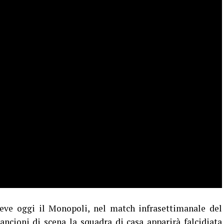
ceve oggi il Monopoli, nel match infrasettimanale del
ancioni di scena la squadra di casa apparirà falcidiata