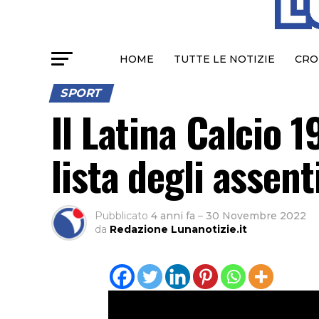
HOME
TUTTE LE NOTIZIE
CRO
SPORT
Il Latina Calcio 1
lista degli assent
Pubblicato
4 anni fa
–
30 Novembre 2022
da
Redazione Lunanotizie.it