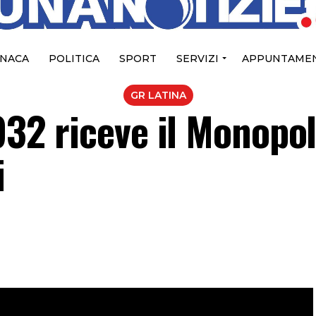
NACA
POLITICA
SPORT
SERVIZI
APPUNTAMEN
GR LATINA
932 riceve il Monopoli
i