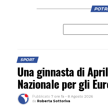
POTRE
SPORT
Una ginnasta di Apri
Nazionale per gli Eur
Pubblicato
7 ore fa
–
8 Agosto 2026
da
Roberta Sottoriva