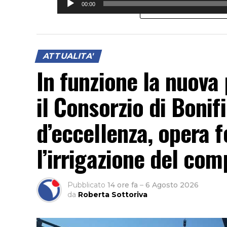
00:00
LEGGI L’
Player
ATTUALITA'
In funzione la nuova 
il Consorzio di Bonif
d’eccellenza, opera 
l’irrigazione del co
Pubblicato
14 ore fa
–
6 Agosto 2026
da
Roberta Sottoriva