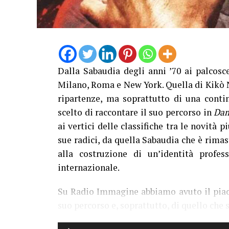
Dalla Sabaudia degli anni ’70 ai palcosce
Milano, Roma e New York. Quella di Kikò Nal
ripartenze, ma soprattutto di una contin
scelto di raccontare il suo percorso in
Dam
ai vertici delle classifiche tra le novità
sue radici, da quella Sabaudia che è rimas
alla costruzione di un’identità profess
internazionale.
Su Radio Immagine abbiamo avuto il piacere
suo percorso e, soprattutto, di quello che 
Audio