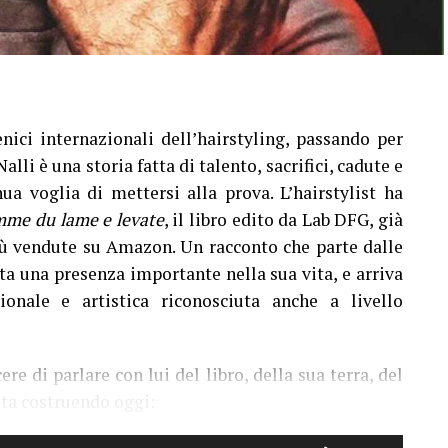
nici internazionali dell’hairstyling, passando per
li è una storia fatta di talento, sacrifici, cadute e
ua voglia di mettersi alla prova. L’hairstylist ha
me du lame e levate
, il libro edito da Lab DFG, già
 più vendute su Amazon. Un racconto che parte dalle
ta una presenza importante nella sua vita, e arriva
ionale e artistica riconosciuta anche a livello
 di parlare con lui del libro, della sua terra, del
sta costruendo oggi:
Usa