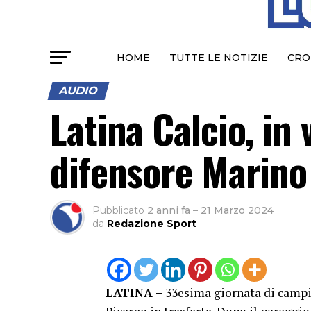
HOME
TUTTE LE NOTIZIE
CRO
AUDIO
Latina Calcio, in 
difensore Marino
Pubblicato
2 anni fa
–
21 Marzo 2024
da
Redazione Sport
LATINA –
33esima giornata di campion