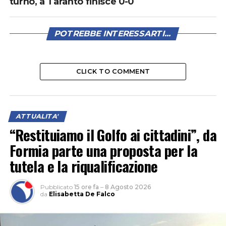
turno, a Taranto finisce 0-0
POTREBBE INTERESSARTI...
CLICK TO COMMENT
ATTUALITA'
“Restituiamo il Golfo ai cittadini”, da
Formia parte una proposta per la
tutela e la riqualificazione
Pubblicato
15 ore fa
–
8 Agosto 2026
da
Elisabetta De Falco