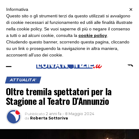
×
ASCOLTA RADIO LUNA
ASCOLTA RADIO IMMAGINE
ASCOLTA RADIO LATINA
Informativa
Questo sito o gli strumenti terzi da questo utilizzati si avvalgono
×
di cookie necessari al funzionamento ed utili alle finalità illustrate
nella cookie policy. Se vuoi saperne di più o negare il consenso
a tutti o ad alcuni cookie, consulta la
cookie policy
.
Chiudendo questo banner, scorrendo questa pagina, cliccando
su un link o proseguendo la navigazione in altra maniera,
acconsenti all’uso dei cookie.
ATTUALITA'
Oltre tremila spettatori per la
Stagione al Teatro D’Annunzio
Pubblicato
2 anni fa
–
8 Maggio 2024
da
Roberta Sottoriva