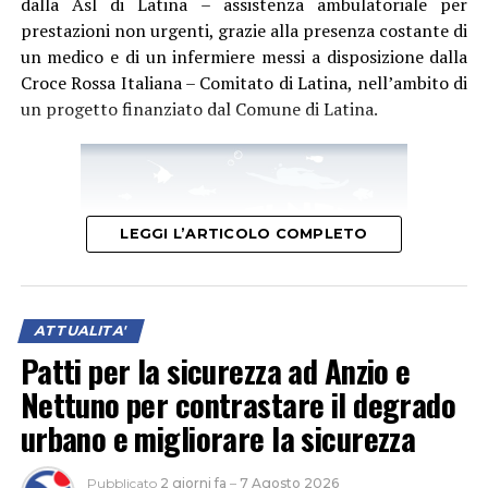
dalla Asl di Latina – assistenza ambulatoriale per
prestazioni non urgenti, grazie alla presenza costante di
un medico e di un infermiere messi a disposizione dalla
Croce Rossa Italiana – Comitato di Latina, nell’ambito di
un progetto finanziato dal Comune di Latina.
LEGGI L’ARTICOLO COMPLETO
ATTUALITA'
Patti per la sicurezza ad Anzio e
Nettuno per contrastare il degrado
urbano e migliorare la sicurezza
“Questo ulteriore servizio, collocato in una zona molto
accessibile nei pressi dei luoghi più frequentati,
Pubblicato
2 giorni fa
–
7 Agosto 2026