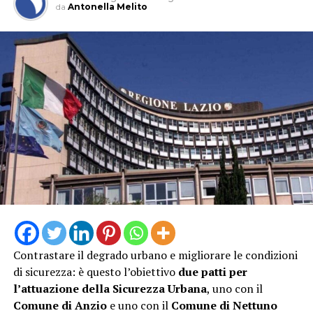
testimonia il nostro costante impegno nel garantire
da
Antonella Melito
un’assistenza di prossimità, tempestiva e vicina ai
bisogni dei cittadini – dichiara la Direttrice Generale
della Asl Latina, Sabrina Cenciarelli –. In questa maniera
rafforziamo la rete territoriale per offrire un punto di
riferimento sicuro a residenti e turisti durante il picco
estivo, contribuendo al contempo a decongestionare il
Pronto Soccorso”
Contrastare il degrado urbano e migliorare le condizioni
di sicurezza: è questo l’obiettivo
due patti per
l’attuazione della Sicurezza Urbana
, uno con il
Comune di Anzio
e uno con il
Comune di Nettuno