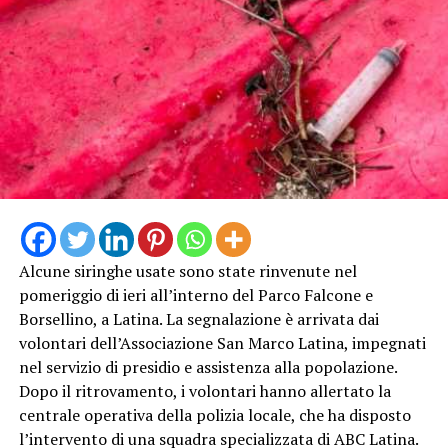
INCENDIO
CASILINA
SUD
ELICOTTERO
PROTEZIONE
INCENDIO
AIB VIGILI
CIVILE
CASILINA
DEL FUOCO
PASSO
SUD
GENOVESE
Alcune siringhe usate sono state rinvenute nel
pomeriggio di ieri all’interno del Parco Falcone e
Borsellino, a Latina. La segnalazione è arrivata dai
volontari dell’Associazione San Marco Latina, impegnati
nel servizio di presidio e assistenza alla popolazione.
Dopo il ritrovamento, i volontari hanno allertato la
centrale operativa della polizia locale, che ha disposto
l’intervento di una squadra specializzata di ABC Latina.