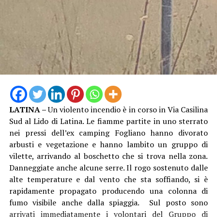
abilmente occultata tra la fitta vegetazione, una vera e
propria raffineria di cocaina. Al suo interno i Carabinieri
hanno individuato un laboratorio per il taglio e il
confezionamento della droga, allestito con bilance,
setacci, forni a microonde, macchine per il sottovuoto e
presse utilizzate per la creazione dei singoli pacchi di
sostanza.
Nel laboratorio sono stati inoltre rinvenuti e messi in
LATINA –
Un violento incendio è in corso in Via Casilina
sicurezza: due secchi in plastica contenenti
Sud al Lido di Latina. Le fiamme partite in uno sterrato
rispettivamente 4,8 kg e 4 kg di cocaina in fase di
nei pressi dell’ex camping Fogliano hanno divorato
raffinazione, un ingente quantitativo di sostanze da
arbusti e vegetazione e hanno lambito un gruppo di
taglio, 27 sacchi di pellet da 15 kg ciascuno,
vilette, arrivando al boschetto che si trova nella zona.
verosimilmente intrisi di stupefacente e oggetto di
Danneggiate anche alcune serre. Il rogo sostenuto dalle
lavorazione, diversi recipienti contenenti solventi e
alte temperature e dal vento che sta soffiando, si è
setacci utilizzati per l’estrazione chimica della sostanza
rapidamente propagato producendo una colonna di
dal pellet, oltre ai residui delle lavorazioni già
fumo visibile anche dalla spiaggia. Sul posto sono
effettuate.
arrivati immediatamente i volontari del Gruppo di