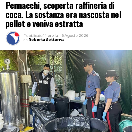
Pennacchi, scoperta raffineria di
coca. La sostanza era nascosta nel
pellet e veniva estratta
Pubblicato
14 ore fa
–
6 Agosto 2026
da
Roberta Sottoriva