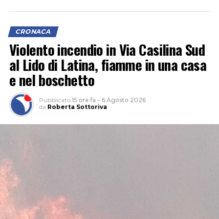
CRONACA
Violento incendio in Via Casilina Sud
al Lido di Latina, fiamme in una casa
e nel boschetto
Pubblicato
15 ore fa
–
6 Agosto 2026
da
Roberta Sottoriva
L’attività, che si è svolta grazie anche al supporto del 1°
Reggimento Carabinieri Paracadutisti “Tuscania” e del
Nucleo Cinofili di Santa Maria Galeria, è nata da
un’attività info-investigativa cui sono seguiti
accertamenti sul territorio.