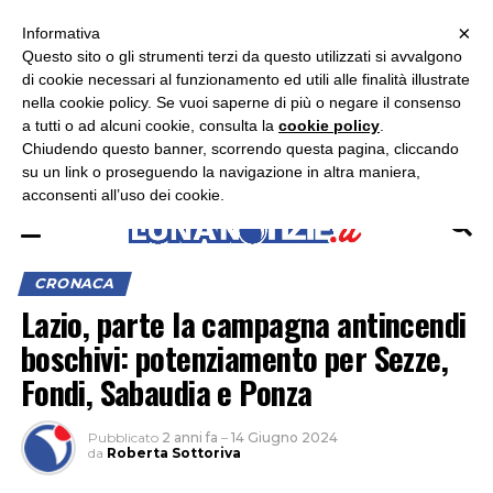
×
ASCOLTA RADIO LUNA
ASCOLTA RADIO IMMAGINE
ASCOLTA RADIO LATINA
Informativa
Questo sito o gli strumenti terzi da questo utilizzati si avvalgono
di cookie necessari al funzionamento ed utili alle finalità illustrate
nella cookie policy. Se vuoi saperne di più o negare il consenso
a tutti o ad alcuni cookie, consulta la
cookie policy
.
Chiudendo questo banner, scorrendo questa pagina, cliccando
su un link o proseguendo la navigazione in altra maniera,
acconsenti all’uso dei cookie.
CRONACA
Lazio, parte la campagna antincendi
boschivi: potenziamento per Sezze,
Fondi, Sabaudia e Ponza
Pubblicato
2 anni fa
–
14 Giugno 2024
da
Roberta Sottoriva