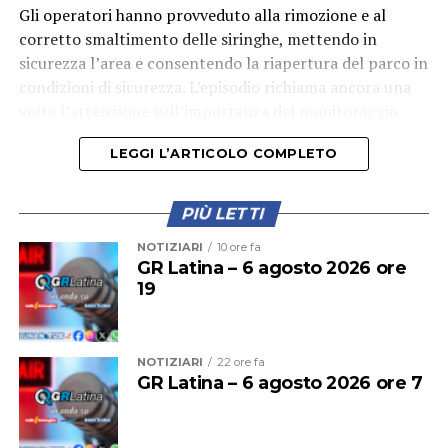
Gli operatori hanno provveduto alla rimozione e al
corretto smaltimento delle siringhe, mettendo in
sicurezza l’area e consentendo la riapertura del parco in
condizioni di sicurezza. L’episodio richiama ancora una
volta l’attenzione sull’importanza del monitoraggio
degli spazi pubblici, in particolare delle aree verdi
LEGGI L’ARTICOLO COMPLETO
frequentate quotidianamente da famiglie e bambini.
PIÙ LETTI
NOTIZIARI
10 ore fa
GR Latina – 6 agosto 2026 ore
19
NOTIZIARI
22 ore fa
GR Latina – 6 agosto 2026 ore 7