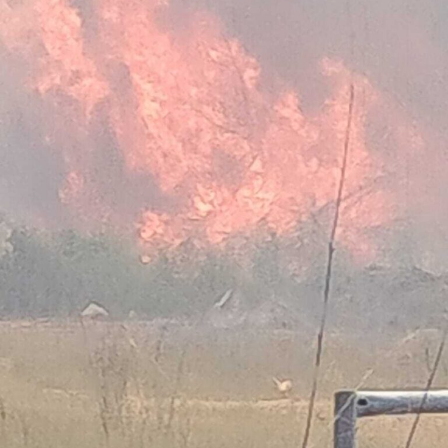
Nella casa su via del Lido, nel tratto di via Antonio
Pennacchi, i Carabinieri hanno sequestrato 18 involucri
contenenti complessivamente circa 18,2 kg di cocaina,
la somma in contanti di 8.810 euro, una macchina
conta-soldi, due orologi di lusso, vari gioielli e preziosi, 6
smartphone, un computer portatile, fogli manoscritti
riportanti la contabilità dell’attività illecita, una pistola
ad aria compressa, uno sfollagente telescopico e un
taser.
I successivi e approfonditi controlli nelle pertinenze
esterne dell’immobile hanno permesso di scoprire,