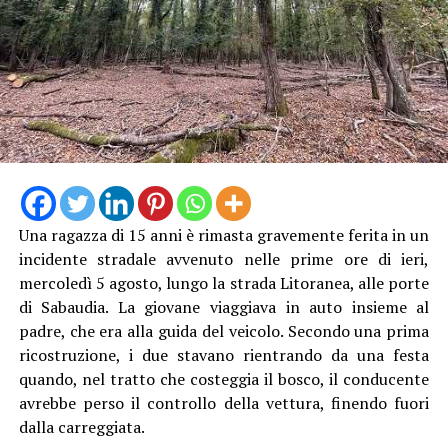
Una ragazza di 15 anni è rimasta gravemente ferita in un
incidente stradale avvenuto nelle prime ore di ieri,
mercoledì 5 agosto, lungo la strada Litoranea, alle porte
Le indagini dei Carabinieri proseguono per ricostruire i
di Sabaudia. La giovane viaggiava in auto insieme al
ruoli delle persone coinvolte e individuare eventuali
padre, che era alla guida del veicolo. Secondo una prima
ulteriori responsabilità.
ricostruzione, i due stavano rientrando da una festa
quando, nel tratto che costeggia il bosco, il conducente
avrebbe perso il controllo della vettura, finendo fuori
dalla carreggiata.