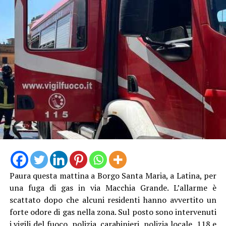
Rianimazione. Il padre avrebbe riportato ferite meno
gravi.
Paura questa mattina a Borgo Santa Maria, a Latina, per
Sul luogo dell’incidente sono intervenuti i Carabinieri
una fuga di gas in via Macchia Grande. L’allarme è
della Compagnia di Latina, che hanno eseguito i rilievi e
scattato dopo che alcuni residenti hanno avvertito un
raccolto la testimonianza del conducente. Gli
forte odore di gas nella zona. Sul posto sono intervenuti
accertamenti sono in corso per ricostruire l’esatta
i vigili del fuoco, polizia, carabinieri, polizia locale, 118 e
dinamica dell’incidente.