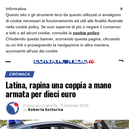
×
ASCOLTA RADIO LUNA
ASCOLTA RADIO IMMAGINE
ASCOLTA RADIO LATINA
Informativa
Questo sito o gli strumenti terzi da questo utilizzati si avvalgono
×
di cookie necessari al funzionamento ed utili alle finalità illustrate
nella cookie policy. Se vuoi saperne di più o negare il consenso
a tutti o ad alcuni cookie, consulta la
cookie policy
.
Chiudendo questo banner, scorrendo questa pagina, cliccando
su un link o proseguendo la navigazione in altra maniera,
acconsenti all’uso dei cookie.
CRONACA
Latina, rapina una coppia a mano
armata per dieci euro
Pubblicato
2 anni fa
–
7 Gennaio 2025
da
Roberta Sottoriva