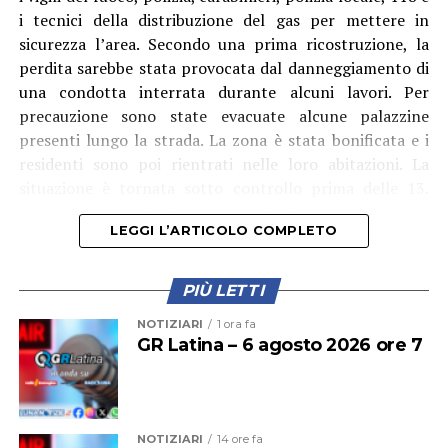
i tecnici della distribuzione del gas per mettere in
sicurezza l’area. Secondo una prima ricostruzione, la
perdita sarebbe stata provocata dal danneggiamento di
una condotta interrata durante alcuni lavori. Per
precauzione sono state evacuate alcune palazzine
presenti lungo la strada. La zona è stata bonificata e i
residenti sono poi rientrati nelle loro abitazioni. La
situazione è tornata sotto controllo prima delle 13.
Italgas ha spiegato che a causare la dispersione sarebbe
LEGGI L’ARTICOLO COMPLETO
stata un’impresa impegnata nella posa di cavidotti per
un impianto fotovoltaico, che avrebbe danneggiato una
tubatura del gas. I tecnici sono al lavoro per il ripristino
PIÙ LETTI
della condotta.
NOTIZIARI
1 ora fa
GR Latina – 6 agosto 2026 ore 7
NOTIZIARI
14 ore fa