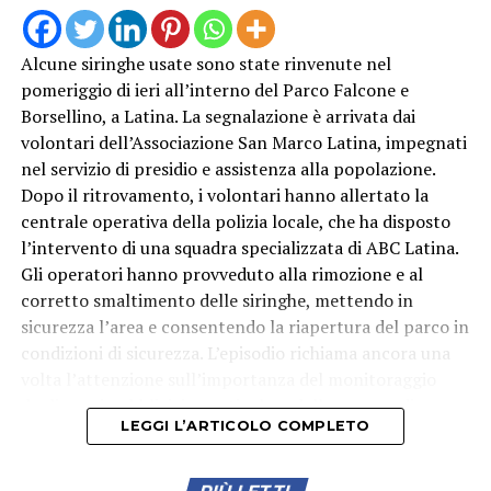
Alcune siringhe usate sono state rinvenute nel
pomeriggio di ieri all’interno del Parco Falcone e
Borsellino, a Latina. La segnalazione è arrivata dai
volontari dell’Associazione San Marco Latina, impegnati
nel servizio di presidio e assistenza alla popolazione.
Dopo il ritrovamento, i volontari hanno allertato la
centrale operativa della polizia locale, che ha disposto
l’intervento di una squadra specializzata di ABC Latina.
Gli operatori hanno provveduto alla rimozione e al
corretto smaltimento delle siringhe, mettendo in
sicurezza l’area e consentendo la riapertura del parco in
condizioni di sicurezza. L’episodio richiama ancora una
volta l’attenzione sull’importanza del monitoraggio
degli spazi pubblici, in particolare delle aree verdi
LEGGI L’ARTICOLO COMPLETO
frequentate quotidianamente da famiglie e bambini.