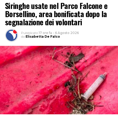
Siringhe usate nel Parco Falcone e
Borsellino, area bonificata dopo la
segnalazione dei volontari
Pubblicato
17 ore fa
–
6 Agosto 2026
da
Elisabetta De Falco
INCENDIO
CASILINA
SUD
ELICOTTERO
PROTEZIONE
INCENDIO
AIB VIGILI
CIVILE
CASILINA
DEL FUOCO
PASSO
SUD
GENOVESE