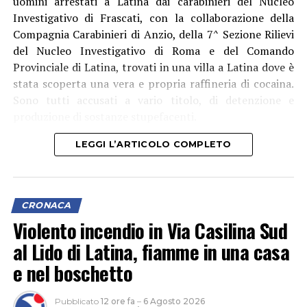
uomini arrestati a Latina dai carabinieri del Nucleo
Investigativo di Frascati, con la collaborazione della
Compagnia Carabinieri di Anzio, della 7^ Sezione Rilievi
del Nucleo Investigativo di Roma e del Comando
Provinciale di Latina, trovati in una villa a Latina dove è
stata scoperta una vera e propria raffineria di cocaina.
Sono tutti accusati a vario titolo, di detenzione e
produzione di sostanze stupefacenti.
LEGGI L’ARTICOLO COMPLETO
CRONACA
Violento incendio in Via Casilina Sud
al Lido di Latina, fiamme in una casa
e nel boschetto
Pubblicato
12 ore fa
–
6 Agosto 2026