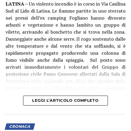
LATINA –
Un violento incendio è in corso in Via Casilina
sicurezza: due secchi in plastica contenenti
Sud al Lido di Latina. Le fiamme partite in uno sterrato
rispettivamente 4,8 kg e 4 kg di cocaina in fase di
nei pressi dell’ex camping Fogliano hanno divorato
raffinazione, un ingente quantitativo di sostanze da
arbusti e vegetazione e hanno lambito un gruppo di
taglio, 27 sacchi di pellet da 15 kg ciascuno,
vilette, arrivando al boschetto che si trova nella zona.
verosimilmente intrisi di stupefacente e oggetto di
Danneggiate anche alcune serre. Il rogo sostenuto dalle
lavorazione, diversi recipienti contenenti solventi e
alte temperature e dal vento che sta soffiando, si è
setacci utilizzati per l’estrazione chimica della sostanza
rapidamente propagato producendo una colonna di
dal pellet, oltre ai residui delle lavorazioni già
fumo visibile anche dalla spiaggia. Sul posto sono
effettuate.
arrivati immediatamente i volontari del Gruppo di
protezione civile Passo Genovese allertati dalla Sala di
Mentre il denaro, i beni e la droga già confezionata sono
Protezione civile regionale con altre due squadre della
stati immediatamente sequestrati. L’intera area della
protezione civile di Latina. Sul posto stanno operando
raffineria è stata isolata e sottoposta a minuziosi rilievi
anche i vigili del fuoco con un’autobotte e da poco è
tecnici da parte di personale specializzato dei
LEGGI L’ARTICOLO COMPLETO
arrivato l’elicottero antincendio del corpo che sta
Carabinieri del R.I.S. di Roma, per determinare l’esatta
effettuando lanci di acqua.
modalità di estrazione del narcotico e quantificare la
sostanza ancora in fase di lavorazione.
CRONACA