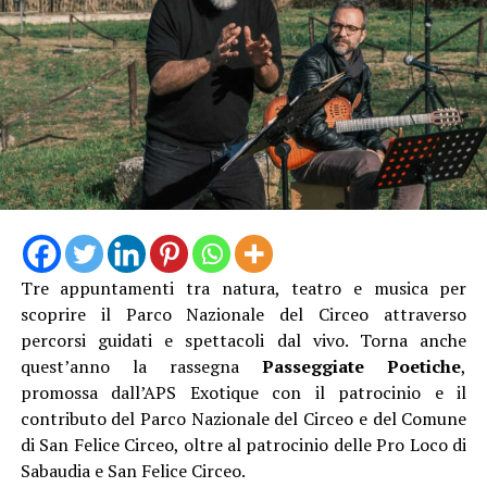
Tre appuntamenti tra natura, teatro e musica per
scoprire il Parco Nazionale del Circeo attraverso
Camminando nel borgo si incroceranno proposte
percorsi guidati e spettacoli dal vivo. Torna anche
artistiche per tutti i gusti. Presso l’Infermeria dei
quest’anno la rassegna
Passeggiate Poetiche
,
Conversi andrà in scena lo spettacolo di teatro-danza
promossa dall’APS Exotique con il patrocinio e il
“Le Donne del Fuoco” a cura di Piedi Scalzi, un’opera
contributo del Parco Nazionale del Circeo e del Comune
intensa ispirata all’universo femminile medievale,
di San Felice Circeo, oltre al patrocinio delle Pro Loco di
mentre la Grande Arena si accenderà con le maestose
Sabaudia e San Felice Circeo.
esibizioni di danza con il fuoco e teatro fisico della