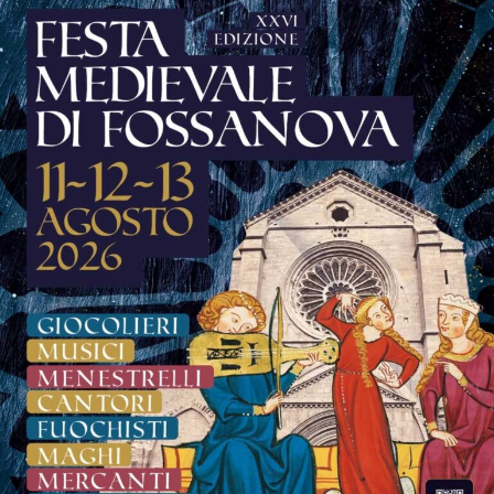
La musica continuerà poi ad essere protagonista sui tre
palchi della festa.
Sul palco del
Grappa Jazz Festival
salirà il
Luca
Mannutza & Paolo Recchia Duo,
raffinata formazione
composta da pianoforte e sassofono contralto, mentre
domenica 9 agosto il festival chiuderà con il Jordan