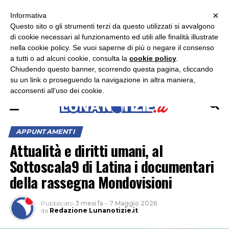
×
ASCOLTA RADIO LUNA
ASCOLTA RADIO IMMAGINE
ASCOLTA RADIO LATINA
Informativa
Questo sito o gli strumenti terzi da questo utilizzati si avvalgono
×
di cookie necessari al funzionamento ed utili alle finalità illustrate
nella cookie policy. Se vuoi saperne di più o negare il consenso
a tutti o ad alcuni cookie, consulta la
cookie policy
.
Chiudendo questo banner, scorrendo questa pagina, cliccando
su un link o proseguendo la navigazione in altra maniera,
acconsenti all’uso dei cookie.
APPUNTAMENTI
Attualità e diritti umani, al
Sottoscala9 di Latina i documentari
della rassegna Mondovisioni
Pubblicato
3 mesi fa
–
7 Maggio 2026
da
Redazione Lunanotizie.it