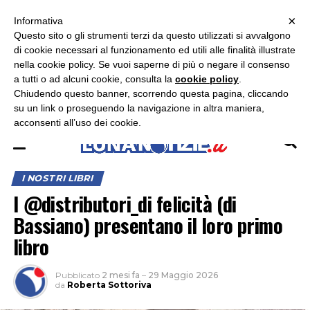
×
ASCOLTA RADIO LUNA
ASCOLTA RADIO IMMAGINE
ASCOLTA RADIO LATINA
Informativa
Questo sito o gli strumenti terzi da questo utilizzati si avvalgono
×
di cookie necessari al funzionamento ed utili alle finalità illustrate
nella cookie policy. Se vuoi saperne di più o negare il consenso
a tutti o ad alcuni cookie, consulta la
cookie policy
.
Chiudendo questo banner, scorrendo questa pagina, cliccando
su un link o proseguendo la navigazione in altra maniera,
acconsenti all’uso dei cookie.
I NOSTRI LIBRI
I @distributori_di felicità (di
Bassiano) presentano il loro primo
libro
Pubblicato
2 mesi fa
–
29 Maggio 2026
da
Roberta Sottoriva