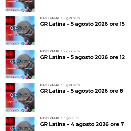
A dialogare con l’autore sarà la giornalista Licia Pastore.
NOTIZIARI
2 giorni fa
GR Latina – 5 agosto 2026 ore 15
NOTIZIARI
2 giorni fa
GR Latina – 5 agosto 2026 ore 12
NOTIZIARI
2 giorni fa
GR Latina – 5 agosto 2026 ore 8
Massimiliano Smeriglio è autore di numerose opere che
hanno riscosso l’apprezzamento della critica e dei
lettori. Tra le sue pubblicazioni figurano “Garbatella
combat zone” (Voland, 2010), “Suk Ovest. Banditi a
NOTIZIARI
3 giorni fa
Roma” (Fazi Editore, 2012), finalista al Premio
GR Latina – 4 agosto 2026 ore 7
Scerbanenco, “Per quieto vivere” (Fazi Editore, 2017),