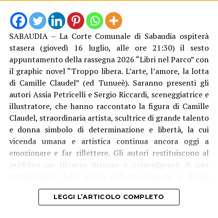
CHI E’ – Catello Maresca è noto per aver coordinato nel
SABAUDIA – La Corte Comunale di Sabaudia ospiterà
2011 l’arresto del boss dei Casalesi Michele Zagaria,
stasera (giovedì 16 luglio, alle ore 21:30) il sesto
appartiene a quella generazione di magistrati cresciuta
appuntamento della rassegna 2026 “Libri nel Parco” con
nel solco dell’insegnamento di Falcone e Borsellino. Nel
il graphic novel “Troppo libera. L’arte, l’amore, la lotta
volume racconta il giudice palermitano come un
di Camille Claudel” (ed Tunueè). Saranno presenti gli
autentico “genio italiano della Giustizia e
autori Assia Petricelli e Sergio Riccardi, sceneggiatrice e
dell’Antimafia”, offrendo una riflessione che guarda
illustratore, che hanno raccontato la figura di Camille
soprattutto ai giovani e al valore dell’impegno
Claudel, straordinaria artista, scultrice di grande talento
quotidiano nella difesa della legalità.
e donna simbolo di determinazione e libertà, la cui
vicenda umana e artistica continua ancora oggi a
Ad aprire la serata saranno i saluti istituzionali del
emozionare e far riflettere. Gli autori restituiscono al
Sindaco di Formia, Gianluca Taddeo, e del Presidente del
pubblico un ritratto intenso e coinvolgente di una
Club Napoli del Golfo, Luca Di Gilio. A dialogare con
protagonista della storia dell’arte troppo a lungo
l’autore sarà il dottore commercialista Raffaele Manna,
rimasta nell’ombra.
tra i promotori dell’iniziativa e componente del Club
LEGGI L’ARTICOLO COMPLETO
Napoli del Golfo, mentre l’attrice Sabrina Marciano
accompagnerà l’incontro con letture dedicate ai temi