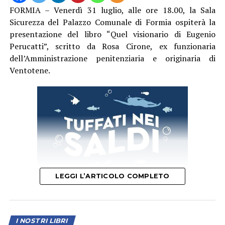
FORMIA – Venerdì 31 luglio, alle ore 18.00, la Sala
Sicurezza del Palazzo Comunale di Formia ospiterà la
presentazione del libro “Quel visionario di Eugenio
Perucatti”, scritto da Rosa Cirone, ex funzionaria
dell’Amministrazione penitenziaria e originaria di
Ventotene.
LEGGI L’ARTICOLO COMPLETO
L’iniziativa, patrocinata dal Comune di Formia, offrirà
I NOSTRI LIBRI