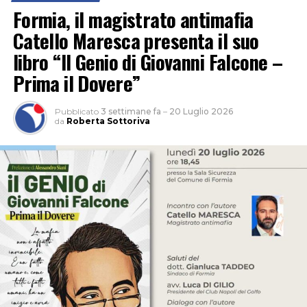
l’occasione per approfondire la figura di Eugenio
Formia, il magistrato antimafia
Perucatti, direttore del carcere di Santo Stefano dal
Catello Maresca presenta il suo
1952 al 1960 e considerato uno dei precursori della
libro “Il Genio di Giovanni Falcone –
riforma dell’ordinamento penitenziario del 1975.
Prima il Dovere”
Pubblicato
3 settimane fa
–
20 Luglio 2026
da
Roberta Sottoriva
L’autrice dialogherà con il giornalista de Il Messaggero
Sandro Gionti. A moderare l’incontro sarà Pietro
Evangelista.