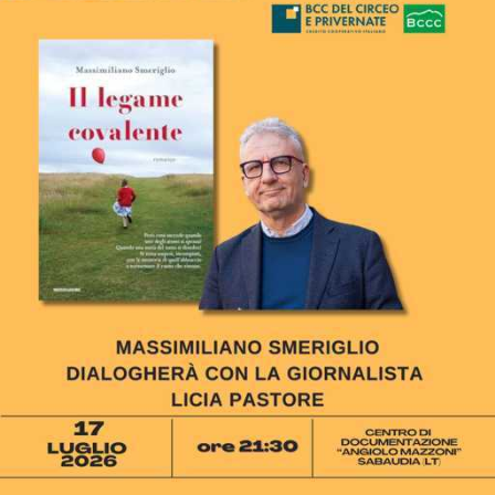
patrimonio da custodire, la legalità come valore da
trasmettere alle nuove generazioni. È questo il filo
conduttore dell’incontro, che vuole essere molto più
della presentazione di un libro: un momento di
confronto sul lascito morale e civile di Giovanni
Falcone, raccontato non soltanto come il magistrato
che ha rivoluzionato il contrasto alla criminalità
organizzata, ma come un uomo capace di indicare una
strada fatta di rigore, coraggio e senso dello Stato.