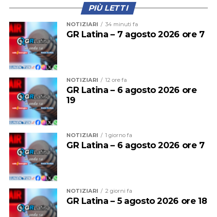
della memoria e della legalità.
PIÙ LETTI
NOTIZIARI
34 minuti fa
L’ingresso è libero.
GR Latina – 7 agosto 2026 ore 7
Domani invece, (17
luglio, alle ore 21:30)
NOTIZIARI
12 ore fa
la rassegna torna
GR Latina – 6 agosto 2026 ore
nella sua storica sede
19
del Centro di
Documentazione
“Angiolo Mazzoni”
NOTIZIARI
1 giorno fa
per il settimo
GR Latina – 6 agosto 2026 ore 7
appuntamento, ospite Massimiliano Smeriglio,
scrittore, docente di Pedagogia speciale presso
l’Università Roma Tre e Assessore alla Cultura e al
Coordinamento delle iniziative riconducibili alla
NOTIZIARI
2 giorni fa
Giornata della Memoria di Roma Capitale, che
GR Latina – 5 agosto 2026 ore 18
presenterà il suo ultimo romanzo “Il legame covalente”.