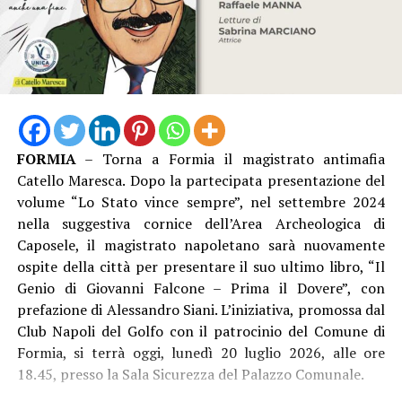
Rosa Cirone ha prestato servizio per molti anni
nell’Amministrazione penitenziaria, concludendo la
propria carriera come funzionaria presso la casa
circondariale di Pistoia. Originaria di Ventotene, è
profondamente legata alla storia dell’isola e del carcere
di Santo Stefano: suo nonno e suo padre vi lavorarono,
FORMIA
– Torna a Formia il magistrato antimafia
un legame che ha alimentato il desiderio di approfondire
Catello Maresca. Dopo la partecipata presentazione del
la figura di Eugenio Perucatti attraverso una rigorosa
volume “Lo Stato vince sempre”, nel settembre 2024
ricerca storico-archivistica durata quasi due anni. Nel
nella suggestiva cornice dell’Area Archeologica di
corso del lavoro ha esaminato circa duemila documenti
Caposele, il magistrato napoletano sarà nuovamente
conservati negli Archivi di Stato di Roma, Latina, Napoli
ospite della città per presentare il suo ultimo libro, “Il
e Bari, oltre al prezioso archivio privato della famiglia
Genio di Giovanni Falcone – Prima il Dovere”, con
Perucatti, riportando alla luce testimonianze e materiali
prefazione di Alessandro Siani. L’iniziativa, promossa dal
inediti che consentono di ricostruire con maggiore
Club Napoli del Golfo con il patrocinio del Comune di
completezza il profilo umano e professionale del
Formia, si terrà oggi, lunedì 20 luglio 2026, alle ore
direttore. Saranno presenti anche la figlia ed un nipote
18.45, presso la Sala Sicurezza del Palazzo Comunale.
di Eugenio Perucatti.