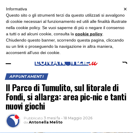
×
ASCOLTA RADIO LUNA
ASCOLTA RADIO IMMAGINE
ASCOLTA RADIO LATINA
Informativa
Questo sito o gli strumenti terzi da questo utilizzati si avvalgono
×
di cookie necessari al funzionamento ed utili alle finalità illustrate
nella cookie policy. Se vuoi saperne di più o negare il consenso
a tutti o ad alcuni cookie, consulta la
cookie policy
.
Chiudendo questo banner, scorrendo questa pagina, cliccando
su un link o proseguendo la navigazione in altra maniera,
acconsenti all’uso dei cookie.
APPUNTAMENTI
Il Parco di Tumulito, sul litorale di
Fondi, si allarga: area pic-nic e tanti
nuovi giochi
Pubblicato
3 mesi fa
–
18 Maggio 2026
da
Antonella Melito