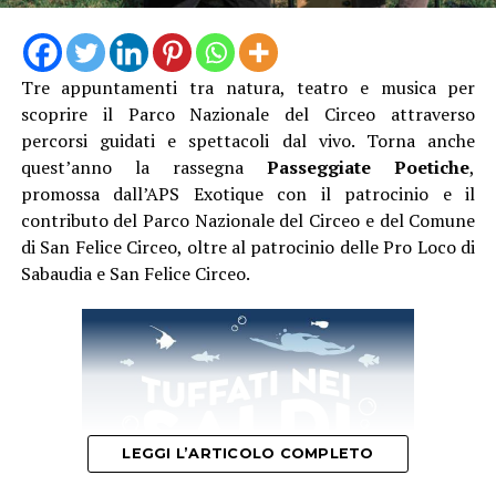
Tre appuntamenti tra natura, teatro e musica per
scoprire il Parco Nazionale del Circeo attraverso
Camminando nel borgo si incroceranno proposte
percorsi guidati e spettacoli dal vivo. Torna anche
artistiche per tutti i gusti. Presso l’Infermeria dei
quest’anno la rassegna
Passeggiate Poetiche
,
Conversi andrà in scena lo spettacolo di teatro-danza
promossa dall’APS Exotique con il patrocinio e il
“Le Donne del Fuoco” a cura di Piedi Scalzi, un’opera
contributo del Parco Nazionale del Circeo e del Comune
intensa ispirata all’universo femminile medievale,
di San Felice Circeo, oltre al patrocinio delle Pro Loco di
mentre la Grande Arena si accenderà con le maestose
Sabaudia e San Felice Circeo.
esibizioni di danza con il fuoco e teatro fisico della
compagnia Una Lamp.
Una delle grandi novità di questa edizione sarà la visita
straordinaria del laghetto nel Giardino degli Ulivi del
Vivaio Aumenta, un incantevole giardino all’italiana in
stile rinascimentale che farà da sfondo agli spettacoli di
LEGGI L’ARTICOLO COMPLETO
danza aerea “Anima Antiqua”, agli avvincenti duelli di
combattimento di Ars Historica, e agli interventi