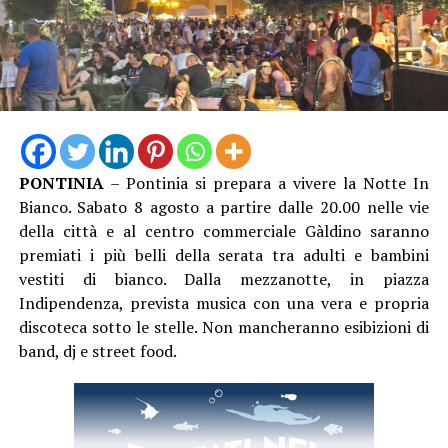
riscoprendo la sua parte più ancestrale, fatta di ritmi
travolgenti. Il risultato finale sarà una musica che viene
dal mare, tra jazz e tango, choro e sentimenti di
nostalgia e passione, in un legame che raggiunge e tocca
i posti più lontani del mondo.
PONTINIA
– Pontinia si prepara a vivere la Notte In
Bianco. Sabato 8 agosto a partire dalle 20.00 nelle vie
della città e al centro commerciale Gàldino saranno
premiati i più belli della serata tra adulti e bambini
vestiti di bianco. Dalla mezzanotte, in piazza
Indipendenza, prevista musica con una vera e propria
discoteca sotto le stelle. Non mancheranno esibizioni di
band, dj e street food.
Il giorno dopo, sabato 8 agosto, il Caroso Festival si
sposterà a Sermoneta nella Chiesa San Michele