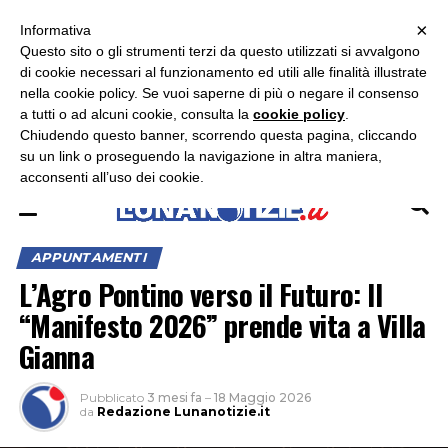
×
ASCOLTA RADIO LUNA
ASCOLTA RADIO IMMAGINE
ASCOLTA RADIO LATINA
Informativa
Questo sito o gli strumenti terzi da questo utilizzati si avvalgono
×
di cookie necessari al funzionamento ed utili alle finalità illustrate
nella cookie policy. Se vuoi saperne di più o negare il consenso
a tutti o ad alcuni cookie, consulta la
cookie policy
.
Chiudendo questo banner, scorrendo questa pagina, cliccando
su un link o proseguendo la navigazione in altra maniera,
acconsenti all’uso dei cookie.
APPUNTAMENTI
L’Agro Pontino verso il Futuro: Il
“Manifesto 2026” prende vita a Villa
Gianna
Pubblicato
3 mesi fa
–
18 Maggio 2026
da
Redazione Lunanotizie.it