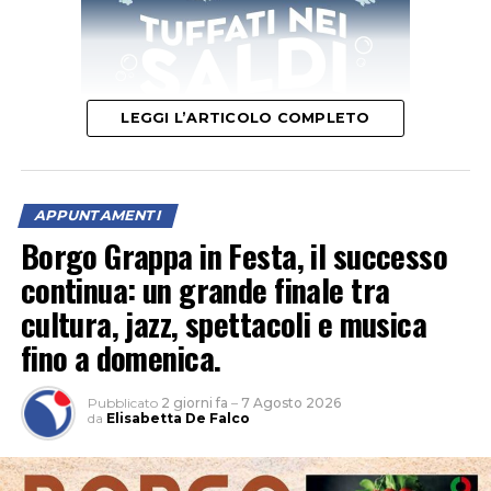
LEGGI L’ARTICOLO COMPLETO
APPUNTAMENTI
“Un’occasione per vivere la natura al calar del sole e
Borgo Grappa in Festa, il successo
scoprire le meraviglie del cielo notturno tra stelle,
continua: un grande finale tra
costellazioni e pianeti”, è l’invito della Fondazione
cultura, jazz, spettacoli e musica
Caetani. Nel parco naturale non c’è inquinamento
fino a domenica.
luminoso e la volta celeste appare ancora più
spettacolare.
Pubblicato
2 giorni fa
–
7 Agosto 2026
da
Elisabetta De Falco