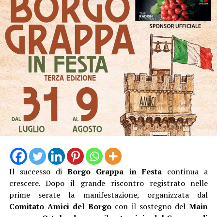
L’ingresso con unico orario alle 19 Dalle 19:15 alle
20:45, l’escursione, poi la pausa per cena al sacco, quindi
dalle 21:20 alle 23:00 l’ Osservazione guidata del cielo
stellato con gli esperti dell’APA.
Biglietto 10 euro.
Il successo di
Borgo Grappa in Festa
continua a
crescere. Dopo il grande riscontro registrato nelle
prime serate la manifestazione, organizzata dal
Comitato Amici del Borgo
con il sostegno del
Main