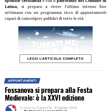
sponsor Ortolanda
e con il
patrocinio del Comune di
Latina,
si prepara a vivere l’ultimo intenso fine
settimana con un programma ricco di appuntamenti
capaci di coinvolgere pubblici di tutte le età.
LEGGI L’ARTICOLO COMPLETO
APPUNTAMENTI
Fossanova si prepara alla Festa
Il primo appuntamento del weekend è quello di domani,
Medievale: è la XXVI edizione
sabato 8 agosto
, quando la festa si aprirà con un
momento dedicato alla cultura. Protagonista sarà la
Pubblicato
3 giorni fa
–
6 Agosto 2026
presentazione del libro
“Percorsi incerti. Vite di madri