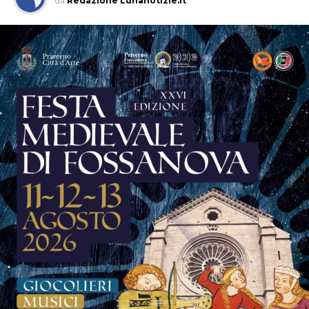
da
Redazione Lunanotizie.it
tra l’essere grembo e arciere”
della scrittrice Carla
Zanchetta, che dialogherà con l’avvocato Adele Morelli,
moderatrice dell’incontro. Un’occasione di confronto e
riflessione che arricchisce ulteriormente il programma
della manifestazione.
La musica continuerà poi ad essere protagonista sui tre
palchi della festa.