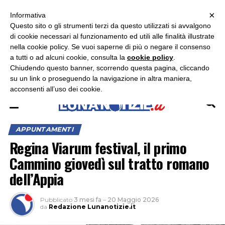
×
ASCOLTA RADIO LUNA
ASCOLTA RADIO IMMAGINE
ASCOLTA RADIO LATINA
Informativa
Questo sito o gli strumenti terzi da questo utilizzati si avvalgono
×
di cookie necessari al funzionamento ed utili alle finalità illustrate
nella cookie policy. Se vuoi saperne di più o negare il consenso
a tutti o ad alcuni cookie, consulta la
cookie policy
.
Chiudendo questo banner, scorrendo questa pagina, cliccando
su un link o proseguendo la navigazione in altra maniera,
acconsenti all’uso dei cookie.
APPUNTAMENTI
Regina Viarum festival, il primo
Cammino giovedì sul tratto romano
dell’Appia
Pubblicato
3 mesi fa
–
20 Maggio 2026
da
Redazione Lunanotizie.it