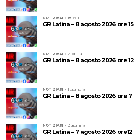
suggestivi come “La capitanessa de Romolan” su
trampoli, il Cantagallo Menestrello, i Saltafossum, la
NOTIZIARI
18 ore fa
Donna Corvo, i Corti teatrali della tradizione medievale,
GR Latina – 8 agosto 2026 ore 15
il Cacciatore di topi, l’Araldo del borgo e il Mendicante
pellegrino.
NOTIZIARI
21 ore fa
GR Latina – 8 agosto 2026 ore 12
NOTIZIARI
1 giorno fa
GR Latina – 8 agosto 2026 ore 7
NOTIZIARI
2 giorni fa
Camminando nel borgo si incroceranno proposte
GR Latina – 7 agosto 2026 ore12
artistiche per tutti i gusti. Presso l’Infermeria dei