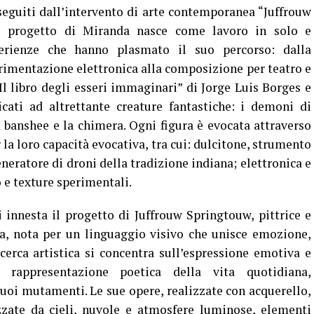
 seguiti dall’intervento di arte contemporanea “Juffrouw
Il progetto di Miranda nasce come lavoro in solo e
perienze che hanno plasmato il suo percorso: dalla
erimentazione elettronica alla composizione per teatro e
Il libro degli esseri immaginari” di Jorge Luis Borges e
cati ad altrettante creature fantastiche: i demoni di
a banshee e la chimera. Ogni figura è evocata attraverso
r la loro capacità evocativa, tra cui: dulcitone, strumento
neratore di droni della tradizione indiana; elettronica e
 e texture sperimentali.
nnesta il progetto di Juffrouw Springtouw, pittrice e
a, nota per un linguaggio visivo che unisce emozione,
cerca artistica si concentra sull’espressione emotiva e
la rappresentazione poetica della vita quotidiana,
suoi mutamenti. Le sue opere, realizzate con acquerello,
zzate da cieli, nuvole e atmosfere luminose, elementi