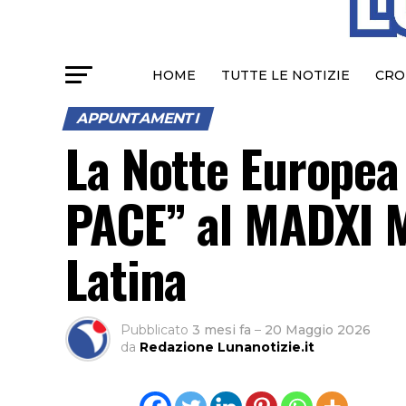
HOME
TUTTE LE NOTIZIE
CRO
APPUNTAMENTI
La Notte Europea
PACE” al MADXI 
Latina
Pubblicato
3 mesi fa
–
20 Maggio 2026
da
Redazione Lunanotizie.it