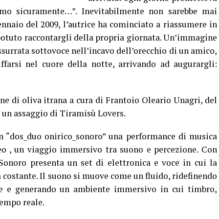
iamo sicuramente…”. Inevitabilmente non sarebbe mai
ennaio del 2009, l’autrice ha cominciato a riassumere in
potuto raccontargli della propria giornata. Un’immagine
surrata sottovoce nell’incavo dell’orecchio di un amico,
farsi nel cuore della notte, arrivando ad augurargli:
 di oliva itrana a cura di Frantoio Oleario Unagri, del
e un assaggio di Tiramisù Lovers.
on “dos_duo onirico_sonoro” una performance di musica
eo , un viaggio immersivo tra suono e percezione. Con
onoro presenta un set di elettronica e voce in cui la
costante. Il suono si muove come un fluido, ridefinendo
te e generando un ambiente immersivo in cui timbro,
tempo reale.