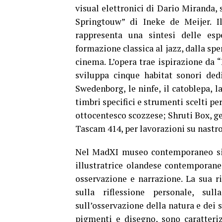
visual elettronici di Dario Miranda,
Springtouw” di Ineke de Meijer. 
rappresenta una sintesi delle es
formazione classica al jazz, dalla sp
cinema. L’opera trae ispirazione da “
sviluppa cinque habitat sonori dedi
Swedenborg, le ninfe, il catoblepa, l
timbri specifici e strumenti scelti pe
ottocentesco scozzese; Shruti Box, ge
Tascam 414, per lavorazioni su nastro
Nel MadXI museo contemporaneo si i
illustratrice olandese contemporane
osservazione e narrazione. La sua ri
sulla riflessione personale, sul
sull’osservazione della natura e dei 
pigmenti e disegno, sono caratteri