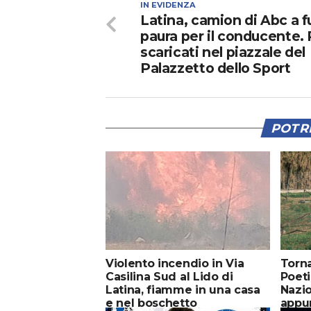
IN EVIDENZA
Latina, camion di Abc a f
paura per il conducente. R
scaricati nel piazzale del
Palazzetto dello Sport
POTRE
Violento incendio in Via
Torn
Casilina Sud al Lido di
Poeti
Latina, fiamme in una casa
Nazio
e nel boschetto
appu