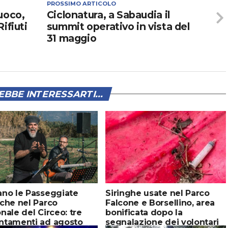
PROSSIMO ARTICOLO
uoco,
Ciclonatura, a Sabaudia il
ifiuti
summit operativo in vista del
31 maggio
BBE INTERESSARTI...
ano le Passeggiate
Siringhe usate nel Parco
che nel Parco
Falcone e Borsellino, area
nale del Circeo: tre
bonificata dopo la
ntamenti ad agosto
segnalazione dei volontari