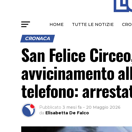
HOME
TUTTE LE NOTIZIE
CRO
CRONACA
San Felice Circeo,
avvicinamento al
telefono: arresta
Pubblicato
3 mesi fa
–
20 Maggio 2026
da
Elisabetta De Falco