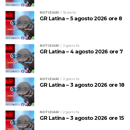
NOTIZIARI
16 ore fa
GR Latina – 5 agosto 2026 ore 8
L’obiettivo dell’evento è mantenere viva la memoria di
Federico e promuovere una riflessione sull’importanza
della prevenzione e della responsabilità alla guida,
soprattutto lungo arterie particolarmente trafficate.
NOTIZIARI
2 giorni fa
GR Latina – 4 agosto 2026 ore 7
Gli organizzatori rivolgono un invito alla cittadinanza e
alle istituzioni affinché prendano parte alla
commemorazione, sottolineando il valore dell’impegno
condiviso per diffondere una maggiore cultura della
NOTIZIARI
2 giorni fa
sicurezza stradale e sostenere le famiglie colpite da
GR Latina – 3 agosto 2026 ore 18
tragedie simili.
NOTIZIARI
2 giorni fa
GR Latina – 3 agosto 2026 ore 15