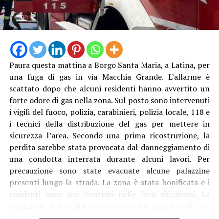
Paura questa mattina a Borgo Santa Maria, a Latina, per
una fuga di gas in via Macchia Grande. L’allarme è
scattato dopo che alcuni residenti hanno avvertito un
forte odore di gas nella zona. Sul posto sono intervenuti
i vigili del fuoco, polizia, carabinieri, polizia locale, 118 e
i tecnici della distribuzione del gas per mettere in
sicurezza l’area. Secondo una prima ricostruzione, la
perdita sarebbe stata provocata dal danneggiamento di
una condotta interrata durante alcuni lavori. Per
precauzione sono state evacuate alcune palazzine
presenti lungo la strada. La zona è stata bonificata e i
residenti sono poi rientrati nelle loro abitazioni. La
situazione è tornata sotto controllo prima delle 13.
Italgas ha spiegato che a causare la dispersione sarebbe