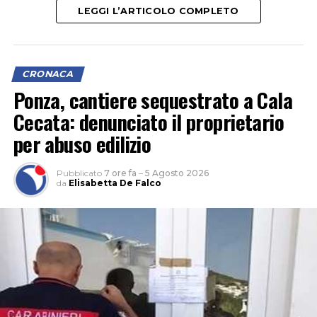
LEGGI L’ARTICOLO COMPLETO
stata un’impresa impegnata nella posa di cavidotti per
un impianto fotovoltaico, che avrebbe danneggiato una
tubatura del gas. I tecnici sono al lavoro per il ripristino
della condotta.
CRONACA
Ponza, cantiere sequestrato a Cala
Cecata: denunciato il proprietario
per abuso edilizio
Pubblicato
7 ore fa
–
5 Agosto 2026
da
Elisabetta De Falco