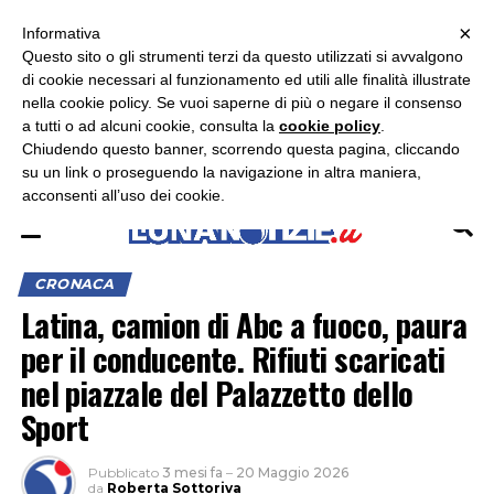
×
ASCOLTA RADIO LUNA
ASCOLTA RADIO IMMAGINE
ASCOLTA RADIO LATINA
Informativa
Questo sito o gli strumenti terzi da questo utilizzati si avvalgono
×
di cookie necessari al funzionamento ed utili alle finalità illustrate
nella cookie policy. Se vuoi saperne di più o negare il consenso
a tutti o ad alcuni cookie, consulta la
cookie policy
.
Chiudendo questo banner, scorrendo questa pagina, cliccando
su un link o proseguendo la navigazione in altra maniera,
acconsenti all’uso dei cookie.
CRONACA
Latina, camion di Abc a fuoco, paura
per il conducente. Rifiuti scaricati
nel piazzale del Palazzetto dello
Sport
Pubblicato
3 mesi fa
–
20 Maggio 2026
da
Roberta Sottoriva