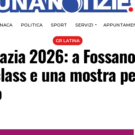
NACA
POLITICA
SPORT
SERVIZI
APPUNTAMEN
GR LATINA
bazia 2026: a Fossan
class e una mostra p
o