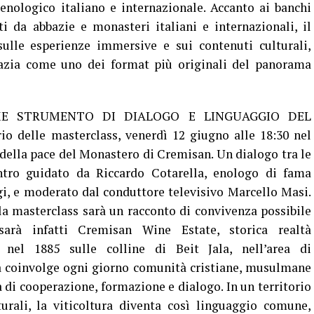
enologico italiano e internazionale. Accanto ai banchi
i da abbazie e monasteri italiani e internazionali, il
ulle esperienze immersive e sui contenuti culturali,
bazia come uno dei format più originali del panorama
ME STRUMENTO DI DIALOGO E LINGUAGGIO DEL
o delle masterclass, venerdì 12 giugno alle 18:30 nel
o della pace del Monastero di Cremisan. Un dialogo tra le
ontro guidato da Riccardo Cotarella, enologo di fama
i, e moderato dal conduttore televisivo Marcello Masi.
a masterclass sarà un racconto di convivenza possibile
 sarà infatti Cremisan Wine Estate, storica realtà
i nel 1885 sulle colline di Beit Jala, nell’area di
a coinvolge ogni giorno comunità cristiane, musulmane
 di cooperazione, formazione e dialogo. In un territorio
urali, la viticoltura diventa così linguaggio comune,