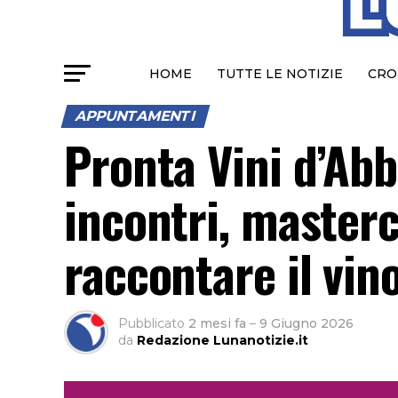
HOME
TUTTE LE NOTIZIE
CRO
APPUNTAMENTI
Pronta Vini d’Ab
incontri, master
raccontare il vin
Pubblicato
2 mesi fa
–
9 Giugno 2026
da
Redazione Lunanotizie.it