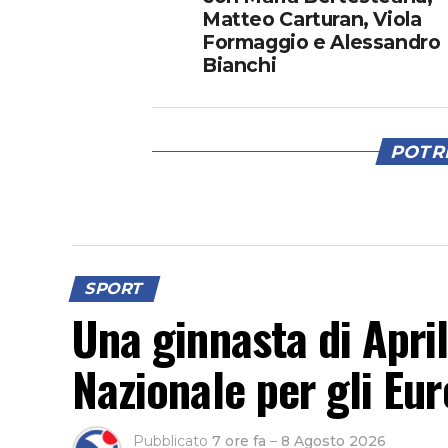
Matteo Carturan, Viola
Formaggio e Alessandro
Bianchi
POTRE
SPORT
Una ginnasta di Apri
Nazionale per gli Eur
Pubblicato
7 ore fa
–
8 Agosto 2026