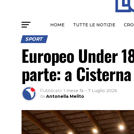
HOME
TUTTE LE NOTIZIE
CRO
SPORT
Europeo Under 18
parte: a Cisterna 
Pubblicato
1 mese fa
–
7 Luglio 2026
da
Antonella Melito