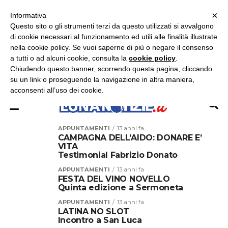
×
ASCOLTA RADIO LUNA
ASCOLTA RADIO IMMAGINE
ASCOLTA RADIO LATINA
Informativa
Questo sito o gli strumenti terzi da questo utilizzati si avvalgono
di cookie necessari al funzionamento ed utili alle finalità illustrate
nella cookie policy. Se vuoi saperne di più o negare il consenso
a tutti o ad alcuni cookie, consulta la
cookie policy
.
Chiudendo questo banner, scorrendo questa pagina, cliccando
su un link o proseguendo la navigazione in altra maniera,
acconsenti all’uso dei cookie.
APPUNTAMENTI
13 anni fa
CAMPAGNA DELL’AIDO: DONARE E’
VITA
Testimonial Fabrizio Donato
APPUNTAMENTI
13 anni fa
FESTA DEL VINO NOVELLO
Quinta edizione a Sermoneta
APPUNTAMENTI
13 anni fa
LATINA NO SLOT
Incontro a San Luca