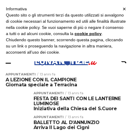
×
ASCOLTA RADIO LUNA
ASCOLTA RADIO IMMAGINE
ASCOLTA RADIO LATINA
Informativa
Questo sito o gli strumenti terzi da questo utilizzati si avvalgono
×
di cookie necessari al funzionamento ed utili alle finalità illustrate
nella cookie policy. Se vuoi saperne di più o negare il consenso
a tutti o ad alcuni cookie, consulta la
cookie policy
.
Chiudendo questo banner, scorrendo questa pagina, cliccando
su un link o proseguendo la navigazione in altra maniera,
acconsenti all’uso dei cookie.
APPUNTAMENTI
13 anni fa
A LEZIONE CON IL CAMPIONE
Giornata speciale a Terracina
APPUNTAMENTI
13 anni fa
FESTA DEI SANTI CON LE LANTERNE
LUMINOSE
Iniziativa della Chiesa del S.Cuore
APPUNTAMENTI
13 anni fa
BALLETTO AL D’ANNUNZIO
Arriva Il Lago dei Cigni