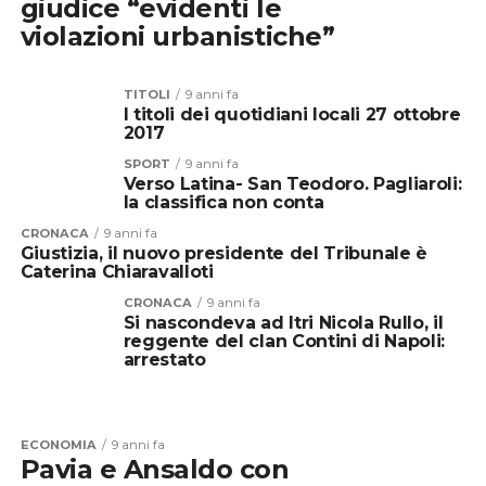
giudice “evidenti le
violazioni urbanistiche”
TITOLI
9 anni fa
I titoli dei quotidiani locali 27 ottobre
2017
SPORT
9 anni fa
Verso Latina- San Teodoro. Pagliaroli:
la classifica non conta
CRONACA
9 anni fa
Giustizia, il nuovo presidente del Tribunale è
Caterina Chiaravalloti
CRONACA
9 anni fa
Si nascondeva ad Itri Nicola Rullo, il
reggente del clan Contini di Napoli:
arrestato
ECONOMIA
9 anni fa
Pavia e Ansaldo con