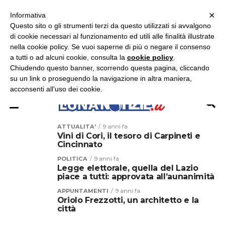
×
ASCOLTA RADIO LUNA
ASCOLTA RADIO IMMAGINE
ASCOLTA RADIO LATINA
Informativa
Questo sito o gli strumenti terzi da questo utilizzati si avvalgono
×
di cookie necessari al funzionamento ed utili alle finalità illustrate
nella cookie policy. Se vuoi saperne di più o negare il consenso
a tutti o ad alcuni cookie, consulta la
cookie policy
.
Chiudendo questo banner, scorrendo questa pagina, cliccando
su un link o proseguendo la navigazione in altra maniera,
acconsenti all’uso dei cookie.
ATTUALITA'
9 anni fa
Vini di Cori, il tesoro di Carpineti e
Cincinnato
POLITICA
9 anni fa
Legge elettorale, quella del Lazio
piace a tutti: approvata all’aunanimità
APPUNTAMENTI
9 anni fa
Oriolo Frezzotti, un architetto e la
città