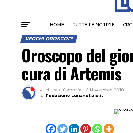
HOME
TUTTE LE NOTIZIE
CRO
VECCHI OROSCOPI
Oroscopo del gio
cura di Artemis
Pubblicato
8 anni fa
–
6 Novembre 2018
da
Redazione Lunanotizie.it