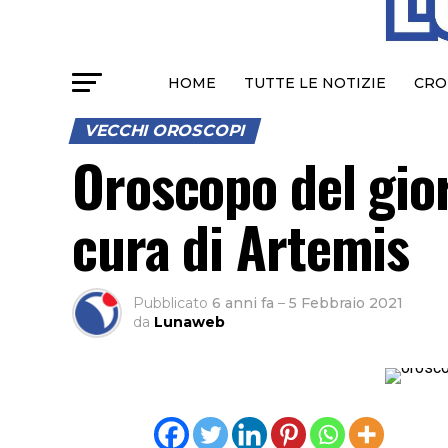
HOME
TUTTE LE NOTIZIE
CRO
VECCHI OROSCOPI
Oroscopo del gio
cura di Artemis
Pubblicato
6 anni fa
–
5 Febbraio 2021
da
Lunaweb