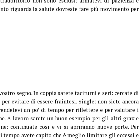
ntraddittorio non sono esclusi: armatevi di pazienza e
uanto riguarda la salute dovreste fare più movimento per
stro segno. In coppia sarete taciturni e seri: cercate di
r per evitare di essere fraintesi. Single: non siete ancora
rendetevi un po’ di tempo per riflettere e per valutare i
ne. A lavoro sarete un buon esempio per gli altri grazie
one: continuate cosi e vi si apriranno nuove porte. Per
di tempo avete capito che è meglio limitare gli eccessi e