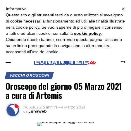
×
ASCOLTA RADIO LUNA
ASCOLTA RADIO IMMAGINE
ASCOLTA RADIO LATINA
Informativa
Questo sito o gli strumenti terzi da questo utilizzati si avvalgono
di cookie necessari al funzionamento ed utili alle finalità illustrate
nella cookie policy. Se vuoi saperne di più o negare il consenso
a tutti o ad alcuni cookie, consulta la
cookie policy
.
Chiudendo questo banner, scorrendo questa pagina, cliccando
su un link o proseguendo la navigazione in altra maniera,
acconsenti all’uso dei cookie.
VECCHI OROSCOPI
Oroscopo del giorno 05 Marzo 2021
a cura di Artemis
Pubblicato
5 anni fa
–
4 Marzo 2021
da
Lunaweb