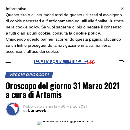
×
ASCOLTA RADIO LUNA
ASCOLTA RADIO IMMAGINE
ASCOLTA RADIO LATINA
Informativa
Questo sito o gli strumenti terzi da questo utilizzati si avvalgono
di cookie necessari al funzionamento ed utili alle finalità illustrate
nella cookie policy. Se vuoi saperne di più o negare il consenso
a tutti o ad alcuni cookie, consulta la
cookie policy
.
Chiudendo questo banner, scorrendo questa pagina, cliccando
su un link o proseguendo la navigazione in altra maniera,
acconsenti all’uso dei cookie.
VECCHI OROSCOPI
Oroscopo del giorno 31 Marzo 2021
a cura di Artemis
Pubblicato
5 anni fa
–
30 Marzo 2021
da
Lunaweb