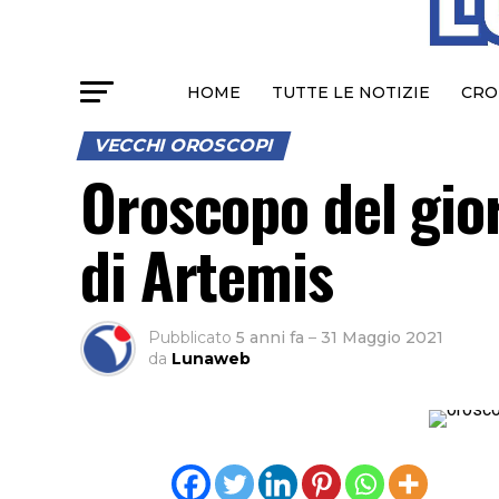
HOME
TUTTE LE NOTIZIE
CRO
VECCHI OROSCOPI
Oroscopo del gio
di Artemis
Pubblicato
5 anni fa
–
31 Maggio 2021
da
Lunaweb