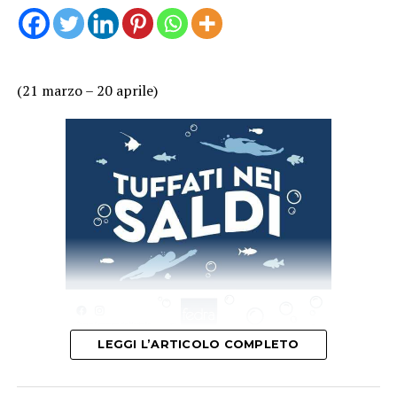
(21 marzo – 20 aprile)
LEGGI L’ARTICOLO COMPLETO
Mercurio è in risonanza armonica nel vostro segno.
Sentimentalmente, in coppia, dovreste ricevere segni di