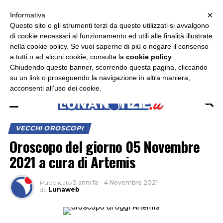
×
ASCOLTA RADIO LUNA
ASCOLTA RADIO IMMAGINE
ASCOLTA RADIO LATINA
Informativa
Questo sito o gli strumenti terzi da questo utilizzati si avvalgono
di cookie necessari al funzionamento ed utili alle finalità illustrate
nella cookie policy. Se vuoi saperne di più o negare il consenso
a tutti o ad alcuni cookie, consulta la
cookie policy
.
Chiudendo questo banner, scorrendo questa pagina, cliccando
su un link o proseguendo la navigazione in altra maniera,
acconsenti all’uso dei cookie.
VECCHI OROSCOPI
Oroscopo del giorno 05 Novembre
2021 a cura di Artemis
Pubblicato
5 anni fa
–
4 Novembre 2021
da
Lunaweb