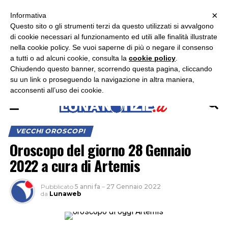
×
ASCOLTA RADIO LUNA
ASCOLTA RADIO IMMAGINE
ASCOLTA RADIO LATINA
Informativa
Questo sito o gli strumenti terzi da questo utilizzati si avvalgono
di cookie necessari al funzionamento ed utili alle finalità illustrate
nella cookie policy. Se vuoi saperne di più o negare il consenso
a tutti o ad alcuni cookie, consulta la
cookie policy
.
Chiudendo questo banner, scorrendo questa pagina, cliccando
su un link o proseguendo la navigazione in altra maniera,
acconsenti all’uso dei cookie.
VECCHI OROSCOPI
Oroscopo del giorno 28 Gennaio
2022 a cura di Artemis
Pubblicato
5 anni fa
–
27 Gennaio 2022
da
Lunaweb